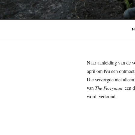
I
Naar aanleiding van de v
april om 19u een ontmoet
Die verzorgde niet allee
van
The Ferryman
, een 
wordt vertoond.