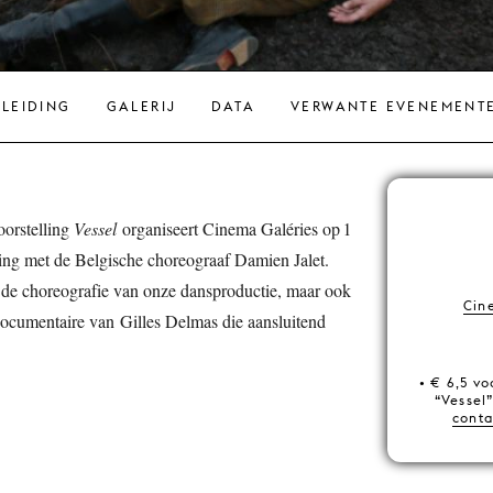
NLEIDING
GALERIJ
DATA
VERWANTE EVENEMENT
oorstelling
Vessel
organiseert Cinema Galéries op 1
ing met de Belgische choreograaf Damien Jalet.
n de choreografie van onze dansproductie, maar ook
Cin
documentaire van Gilles Delmas die aansluitend
• € 6,5 vo
“Vessel”
conta