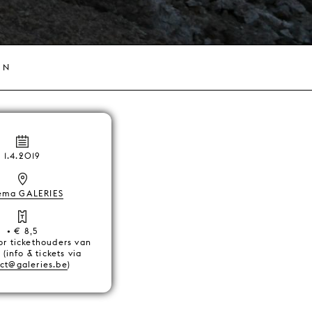
EN
1.4.2019
ema GALERIES
• € 8,5
or tickethouders van
 (info & tickets via
ct@galeries.be
)