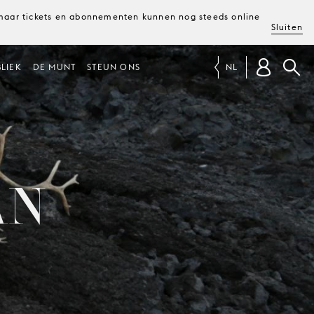
, maar tickets en abonnementen kunnen nog steeds online
Sluiten
LIEK
DE MUNT
STEUN ONS
NL
AN