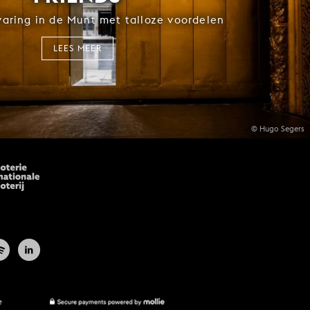
rvaring in de Munt met talloze voordelen
LEES MEER
© Hugo Segers
e