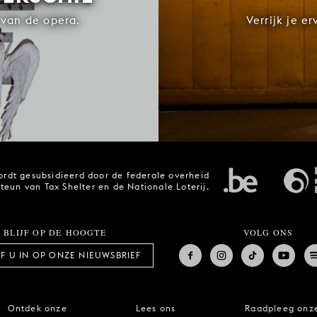
van de opera.
Verrijk je e
rdt gesubsidieerd door de federale overheid
steun van Tax Shelter en de Nationale Loterij.
BLIJF OP DE HOOGTE
VOLG ONS
JF U IN OP ONZE NIEUWSBRIEF
Ontdek onze
Lees ons
Raadpleeg onz