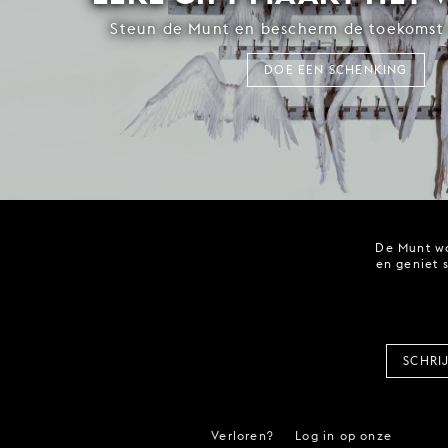
Steun de Munt en bescherm de toekomst 
DOE EEN SCHENKING
De Munt wo
en geniet 
SCHRI
Verloren?
Log in op onze