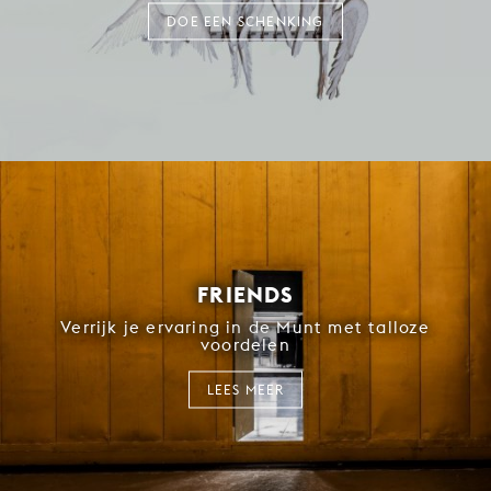
DOE EEN SCHENKING
FRIENDS
Verrijk je ervaring in de Munt met talloze
voordelen
LEES MEER