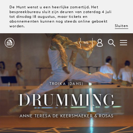
De Munt wenst u een heerlijke zomertijd. Het
bespreekbureau sluit zijn deuren van zaterdag 4 juli
tot dinsdag 18 augustus, maar tickets en
abonnementen kunnen nog steeds online geboekt
Sluiten
worden.
NL
PROGRAMMA
MAGAZINE
TROIKA (DANS)
DRUMMING
TICKETS &
ABONNEMENTEN
ANNE TERESA DE KEERSMAEKER & ROSAS
UW
BEZOEK