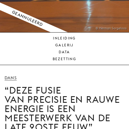
JONG
PUBLIEK
GEANNULEERD
DE
MUNT
© Herman Sorgeloos
INLEIDING
STEUN
GALERIJ
ONS
DATA
BEZETTING
DANS
DEZE FUSIE
VAN PRECISIE EN RAUWE
ENERGIE IS EEN
MEESTERWERK VAN DE
LATE 20STE EEUW