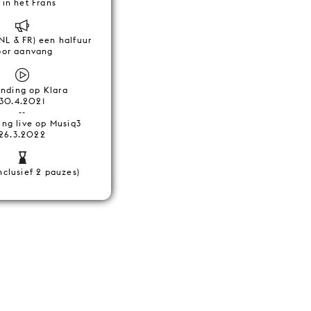
 in het Frans
(NL & FR) een halfuur
oor aanvang
ending op Klara
30.4.2021
--
ing live op Musiq3
26.3.2022
nclusief 2 pauzes)