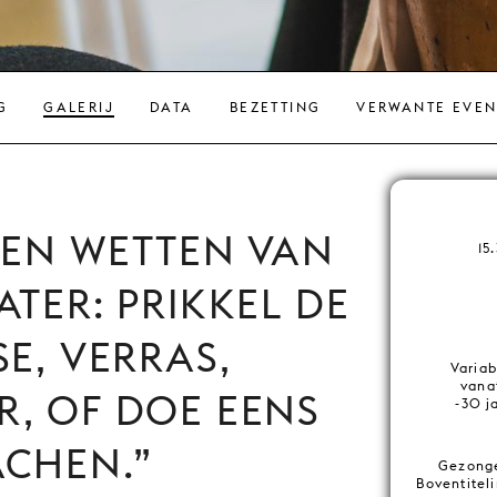
G
GALERIJ
DATA
BEZETTING
VERWANTE EVE
REN WETTEN VAN
15
ATER: PRIKKEL DE
SE, VERRAS,
Variab
vanaf
, OF DOE EENS
-30 j
ACHEN.
Gezonge
Boventitel