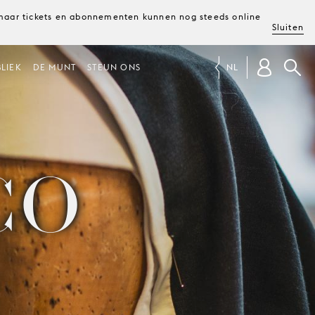
, maar tickets en abonnementen kunnen nog steeds online
Sluiten
LIEK
DE MUNT
STEUN ONS
NL
CO