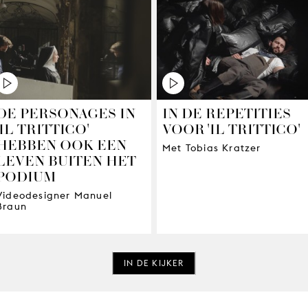
DE PERSONAGES IN
IN DE REPETITIES
'IL TRITTICO'
VOOR 'IL TRITTICO'
HEBBEN OOK EEN
Met Tobias Kratzer
LEVEN BUITEN HET
PODIUM
Videodesigner Manuel
Braun
IN DE KIJKER