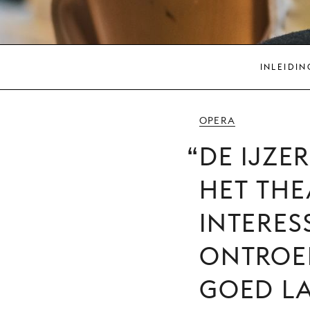
INLEIDIN
OPERA
DE IJZE
HET THE
INTERES
ONTROER
GOED L