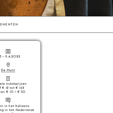
NEMENTEN
.3
–
9.4.2022
De Munt
ele ticketprijzen
 € 12 tot € 162
aar: € 10 / € 50
n in het Italiaans
ing in het Nederlands