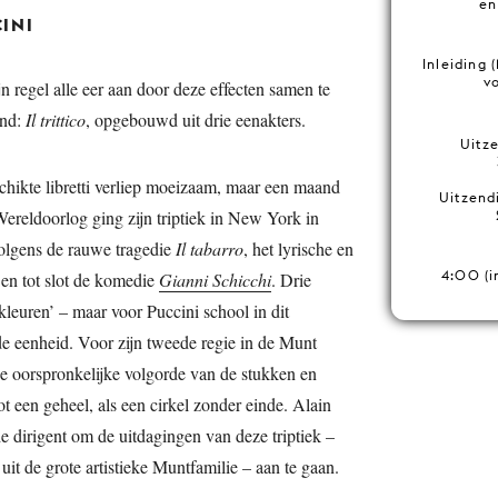
en
INI
Inleiding 
v
 regel alle eer aan door deze effecten samen te
ond:
Il trittico
, opgebouwd uit drie eenakters.
Uitz
chikte libretti verliep moeizaam, maar een maand
Uitzend
ereldoorlog ging zijn triptiek in New York in
olgens de rauwe tragedie
Il tabarro
, het lyrische en
4:00 (i
 en tot slot de komedie
Gianni Schicchi
. Drie
 ‘kleuren’ – maar voor Puccini school in dit
 de eenheid. Voor zijn tweede regie in de Munt
e oorspronkelijke volgorde van de stukken en
ot een geheel, als een cirkel zonder einde. Alain
e dirigent om de uitdagingen van deze triptiek –
uit de grote artistieke Muntfamilie – aan te gaan.