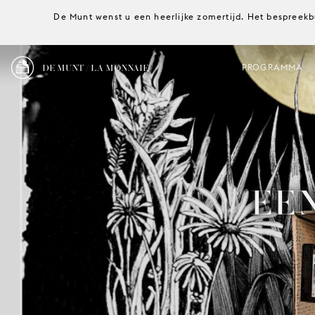
De Munt wenst u een heerlijke zomertijd. Het bespreekb
DE MUNT / LA MONNAIE
PROGRAMMA
EEN