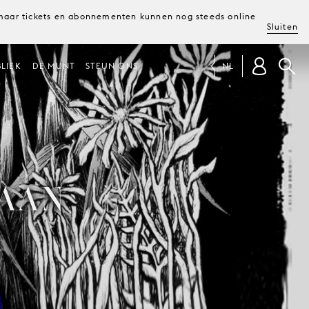
, maar tickets en abonnementen kunnen nog steeds online
Sluiten
LIEK
DE MUNT
STEUN ONS
NL
MAAN