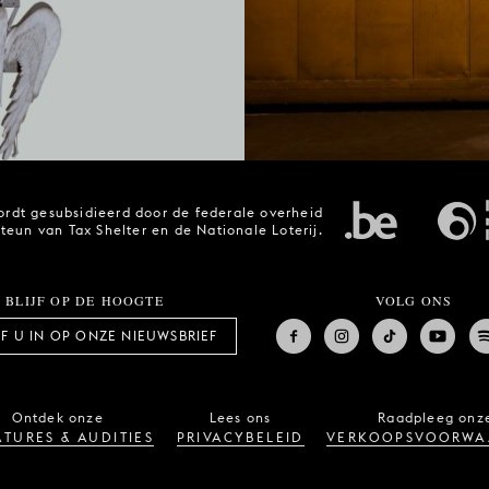
rdt gesubsidieerd door de federale overheid
steun van Tax Shelter en de Nationale Loterij.
BLIJF OP DE HOOGTE
VOLG ONS
JF U IN OP ONZE NIEUWSBRIEF
Ontdek onze
Lees ons
Raadpleeg onz
TURES & AUDITIES
PRIVACYBELEID
VERKOOPSVOORWA