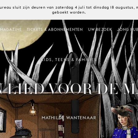
ureau sluit zijn deuren van zaterdag 4 juli tot dinsdag 18 augustus
geboekt worden.
MAGAZINE
TICKETS & ABONNEMENTEN
UW BEZOEK
JONG PUB
KIDS, TEENS & FAMILIES
 LIED VOOR DE 
MATHILDE WANTENAAR