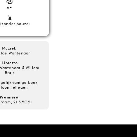
6+
 (zonder pauze)
Muziek
ilde Wantenaar
Libretto
Wantenaar & Willem
Bruls
 gelijknamige boek
 Toon Tellegen
Premiere
rdam, 21.3.2021