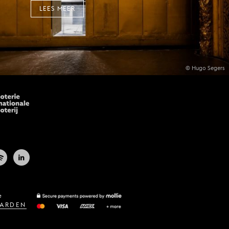
LEES MEER
© Hugo Segers
e
ARDEN