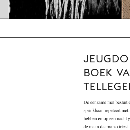
JEUGDO
BOEK V
TELLEG
De eenzame mol besluit ee
sprinkhaan repeteert met z
hebben en op een nacht g
de maan daarna zo triest.