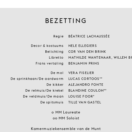
BEZETTING
Regie
BÉATRICE LACHAUSSÉE
Decor & kostuums
NELE ELLEGIERS
Belichting
COR VAN DEN BRINK
Libretto
MATHILDE WANTENAAR, WILLEM B
Frans vertaling
BENJAMIN PRINS
De mol
VERA FISELIER
De sprinkhaan/De aardworm
LUCAS CORTOOS°°
De kikker
ALEJANDRO FONTE
De relmuis/De krekel
BLANDINE COULON°°
De veldmuis/De maan
LOUISE FOOR°
De spitsmuis
TILLE VAN GASTEL
○ MM Laureate
○○ MM Soloist
Kamermuziekensemble van de Munt