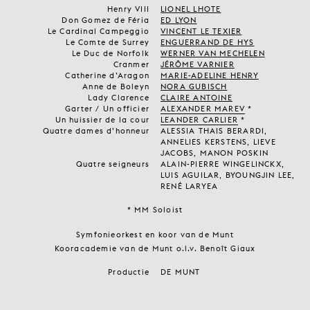
Henry VIII
LIONEL LHOTE
Don Gomez de Féria
ED LYON
Le Cardinal Campeggio
VINCENT LE TEXIER
Le Comte de Surrey
ENGUERRAND DE HYS
Le Duc de Norfolk
WERNER VAN MECHELEN
Cranmer
JÉRÔME VARNIER
Catherine d’Aragon
MARIE-ADELINE HENRY
Anne de Boleyn
NORA GUBISCH
Lady Clarence
CLAIRE ANTOINE
Garter / Un officier
ALEXANDER MAREV
*
Un huissier de la cour
LEANDER CARLIER
*
Quatre dames d’honneur
ALESSIA THAIS BERARDI,
ANNELIES KERSTENS, LIEVE
JACOBS, MANON POSKIN
Quatre seigneurs
ALAIN-PIERRE WINGELINCKX,
LUIS AGUILAR, BYOUNGJIN LEE,
RENÉ LARYEA
* MM Soloist
Symfonieorkest en koor van de Munt
Kooracademie van de Munt o.l.v. Benoît Giaux
Productie
DE MUNT