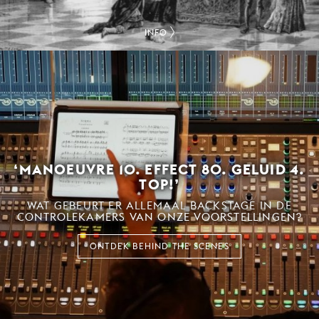
INFO
‘MANOEUVRE 10. EFFECT 80. GELUID 4.
TOP!’
WAT GEBEURT ER ALLEMAAL BACKSTAGE IN DE
CONTROLEKAMERS VAN ONZE VOORSTELLINGEN?
ONTDEK BEHIND THE SCENES