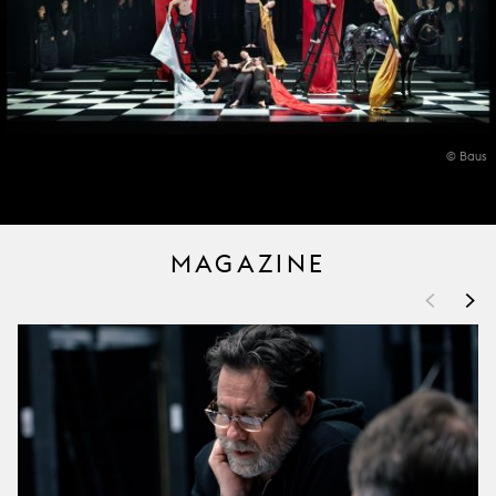
© Baus
MAGAZINE
<
>