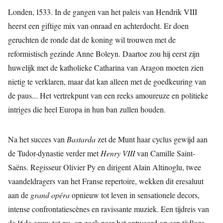
Londen, 1533. In de gangen van het paleis van Hendrik VIII
heerst een giftige mix van onraad en achterdocht. Er doen
geruchten de ronde dat de koning wil trouwen met de
reformistisch gezinde Anne Boleyn. Daartoe zou hij eerst zijn
huwelijk met de katholieke Catharina van Aragon moeten zien
nietig te verklaren, maar dat kan alleen met de goedkeuring van
de paus... Het vertrekpunt van een reeks amoureuze en politieke
intriges die heel Europa in hun ban zullen houden.
Na het succes van
Bastarda
zet de Munt haar cyclus gewijd aan
de Tudor-dynastie verder met
Henry VIII
van Camille Saint-
Saëns. Regisseur Olivier Py en dirigent Alain Altinoglu, twee
vaandeldragers van het Franse repertoire, wekken dit eresaluut
aan de
grand opéra
opnieuw tot leven in sensationele decors,
intense confrontatiescènes en ravissante muziek. Een tijdreis van
de 16de eeuw tot nu, op zoek naar het antwoord op een tijdloze