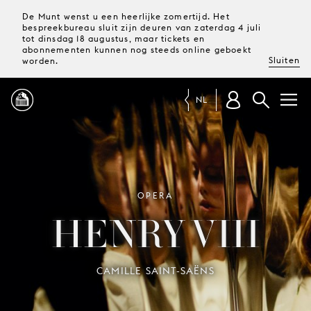
De Munt wenst u een heerlijke zomertijd. Het
bespreekbureau sluit zijn deuren van zaterdag 4 juli
tot dinsdag 18 augustus, maar tickets en
abonnementen kunnen nog steeds online geboekt
Sluiten
worden.
NL
PROGRAMMA
MAGAZINE
OPERA
HENRY VIII
TICKETS &
ABONNEMENTEN
CAMILLE SAINT-SAËNS
UW
BEZOEK