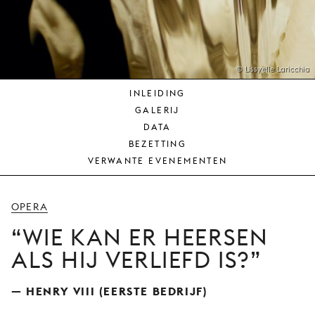
JONG
PUBLIEK
DE
MUNT
© Lissyelle Laricchia
INLEIDING
STEUN
GALERIJ
ONS
DATA
BEZETTING
VERWANTE EVENEMENTEN
OPERA
WIE KAN ER HEERSEN
ALS HIJ VERLIEFD IS?
— HENRY VIII (EERSTE BEDRIJF)