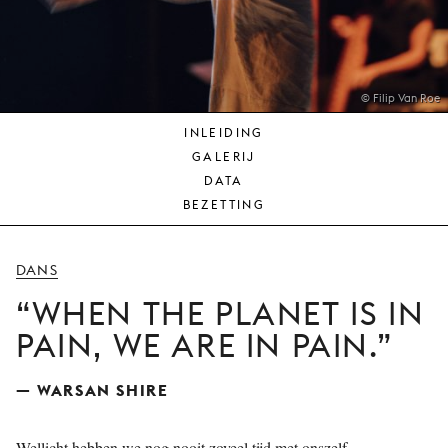
JONG
PUBLIEK
DE
MUNT
© Filip Van Roe
INLEIDING
STEUN
GALERIJ
ONS
DATA
BEZETTING
DANS
WHEN THE PLANET IS IN
PAIN, WE ARE IN PAIN.
— WARSAN SHIRE
Wellicht hebben we nog nooit zoveel tijd met onszelf