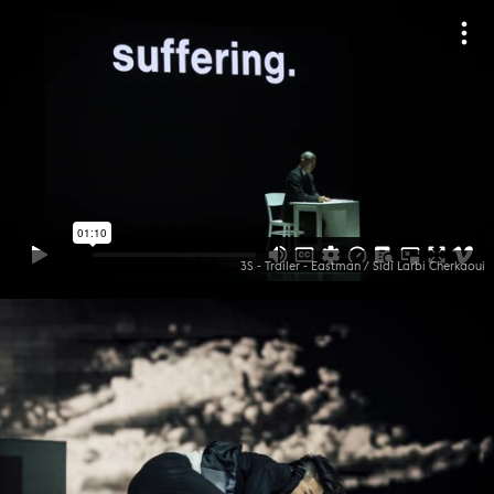
3S - Trailer - Eastman / Sidi Larbi Cherkaoui