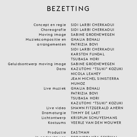
BEZETTING
Concept en regie
SIDI LARBI CHERKAOUI
Choreografie
SIDI LARBI CHERKAOUI
Moving image
SABINE GROENEWEGEN
Muziekcompositie en
GHALIA BENALI
arrangementen
PATRIZIA BOVI
SIDI LARBI CHERKAOUI
KARSTEN FUNDAL
TSUBASA HORI
Geluidsontwerp moving image
SABINE GROENEWEGEN
Dans
KAZUTOMI “TSUKI” KOZUKI
NICOLA LEAHEY
JEAN MICHEL SINISTERRA
MUNOZ
Live muziek
GHALIA BENALI
PATRIZIA BOVI
TSUBASA HORI
KAZUTOMI “TSUKI” KOZUKI
Live video
SHAWN FITZGERALD AHERN
Dramaturgie
TIMMY DE LAET
Lichtontwerp
KRISPIJN SCHUYESMANS
Kostuums
VEERLE VAN DEN WOUWER
Productie
EASTMAN