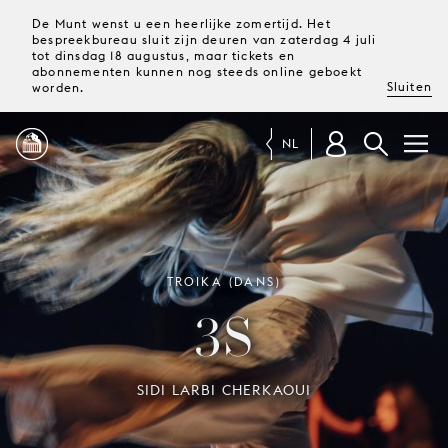
De Munt wenst u een heerlijke zomertijd. Het
bespreekbureau sluit zijn deuren van zaterdag 4 juli
tot dinsdag 18 augustus, maar tickets en
abonnementen kunnen nog steeds online geboekt
Sluiten
worden.
NL
PROGRAMMA
MAGAZINE
TROIKA (DANS)
3S
TICKETS &
ABONNEMENTEN
SIDI LARBI CHERKAOUI
UW
BEZOEK