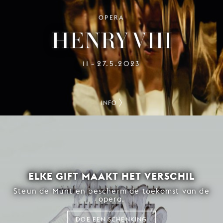
OPERA
HENRY VIII
11
27.5.2023
–
INFO
ELKE GIFT MAAKT HET VERSCHIL
Steun de Munt en bescherm de toekomst van de
opera.
DOE EEN SCHENKING