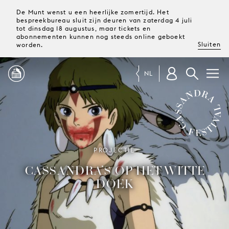
De Munt wenst u een heerlijke zomertijd. Het
bespreekbureau sluit zijn deuren van zaterdag 4 juli
tot dinsdag 18 augustus, maar tickets en
abonnementen kunnen nog steeds online geboekt
Sluiten
worden.
NL
PROGRAMMA
MAGAZINE
CASSANDRA FESTIVAL
PROJECTIE
CASSANDRA’S OP HET WITTE
TICKETS &
DOEK
ABONNEMENTEN
UW
BEZOEK