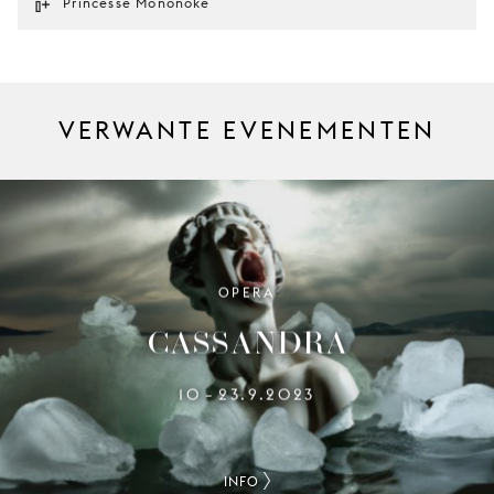
Princesse Mononoké
VERWANTE EVENEMENTEN
OPERA
CASSANDRA
10
23.9.2023
–
INFO