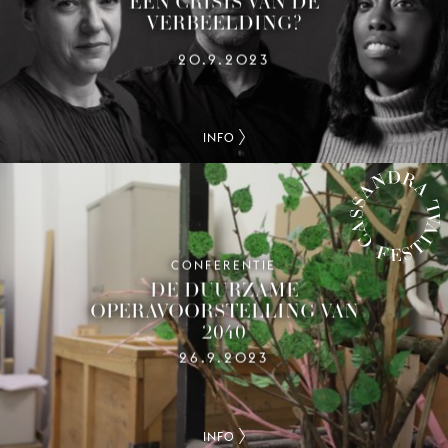
EEN CRISIS VAN DE
VERBEELDING?
20.9.2023
INFO
CONFERENTIE
CASSANDRA FESTIVAL
DE DUURZAME
OPERAVOORSTELLING VAN
2040
26.9.2023
INFO