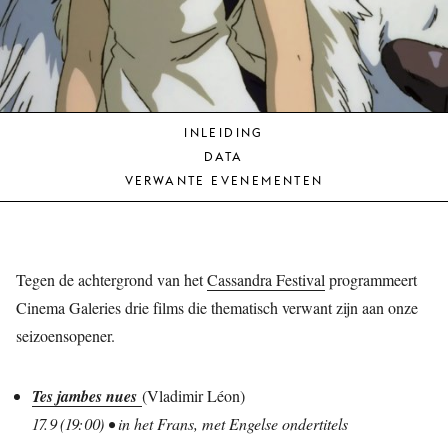
JONG
PUBLIEK
DE
MUNT
INLEIDING
STEUN
DATA
ONS
VERWANTE EVENEMENTEN
Tegen de achtergrond van het
Cassandra Festival
programmeert
Cinema Galeries drie films die thematisch verwant zijn aan onze
seizoensopener.
Tes jambes nues
(Vladimir Léon)
17.9 (19:00) • in het Frans, met Engelse ondertitels