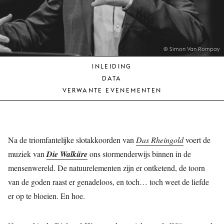
JONG
PUBLIEK
DE
MUNT
© Simon Van Rompay
INLEIDING
STEUN
DATA
ONS
VERWANTE EVENEMENTEN
Na de triomfantelijke slotakkoorden van
Das Rheingold
voert de
muziek van
Die Walküre
ons stormenderwijs binnen in de
mensenwereld. De natuurelementen zijn er ontketend, de toorn
van de goden raast er genadeloos, en toch… toch weet de liefde
er op te bloeien. En hoe.