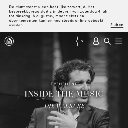
De Munt wenst u een heerlijke zomertijd. Het
bespreekbureau sluit zijn deuren van zaterdag 4 juli
tot dinsdag 18 augustus, maar tickets en
abonnementen kunnen nog steeds online geboekt
Sluiten
worden.
NL
PROGRAMMA
MAGAZINE
EVENEMENT
INSIDE THE MUSIC
TICKETS &
ABONNEMENTEN
DIE WALKÜRE
UW
BEZOEK