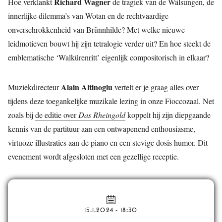
Richard Wagner
Hoe verklankt
de tragiek van de Wälsungen, de
innerlijke dilemma’s van Wotan en de rechtvaardige
onverschrokkenheid van Brünnhilde? Met welke nieuwe
leidmotieven bouwt hij zijn tetralogie verder uit? En hoe steekt de
emblematische ‘Walkürenritt’ eigenlijk compositorisch in elkaar?
Alain Altinoglu
Muziekdirecteur
vertelt er je
graag alles over
tijdens deze toegankelijke muzikale lezing in onze Fioccozaal. Net
zoals bij
de editie over
Das Rheingold
koppelt hij zijn diepgaande
kennis van de partituur aan een ontwapenend enthousiasme,
virtuoze illustraties aan de piano en een stevige dosis humor. Dit
evenement wordt afgesloten met een gezellige receptie.
15.1.2024 - 18:30