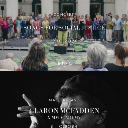
CONCERT
SONGS FOR SOCIAL JUSTICE
19.10.2024
INFO
MASTERCLASS
CLARON MCFADDEN
& MM ACADEMY
21.10.2024