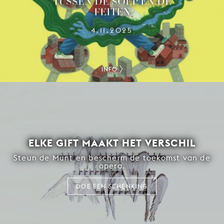
TUSSEN DE SOEP EN DE
FEITEN
4.11.2025
INFO
ELKE GIFT MAAKT HET VERSCHIL
Steun de Munt en bescherm de toekomst van de
opera.
DOE EEN SCHENKING