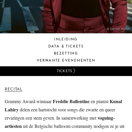
JONG
PUBLIEK
DE
MUNT
© Daniel Welch
INLEIDING
STEUN
DATA & TICKETS
ONS
BEZETTING
VERWANTE EVENEMENTEN
TICKETS
RECITAL
Freddie Ballentine
Kunal
Grammy Award-winnaar
en pianist
Lahiry
delen een hartstocht voor songs die zwarte en queer
voguing-
ervaringen een stem geven. In samenwerking met
artiesten
uit de Belgische ballroom community nodigen ze je uit