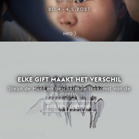
20.4
4.5.2027
–
INFO
ELKE GIFT MAAKT HET VERSCHIL
Steun de Munt en bescherm de toekomst van de
opera.
DOE EEN SCHENKING