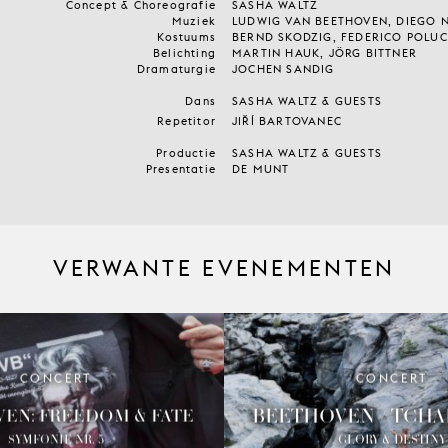
Concept & Choreografie
SASHA WALTZ
Muziek
LUDWIG VAN BEETHOVEN, DIEGO
Kostuums
BERND SKODZIG, FEDERICO POLUC
Belichting
MARTIN HAUK, JÖRG BITTNER
Dramaturgie
JOCHEN SANDIG
Dans
SASHA WALTZ & GUESTS
Repetitor
JIŘÍ BARTOVANEC
Productie
SASHA WALTZ & GUESTS
Presentatie
DE MUNT
VERWANTE EVENEMENTEN
CONCERT
CONCERT
BEETHOVEN / TCHA
EN: FREEDOM & FATE
SYMFONIE NR. 5
GLORY & DESTINY