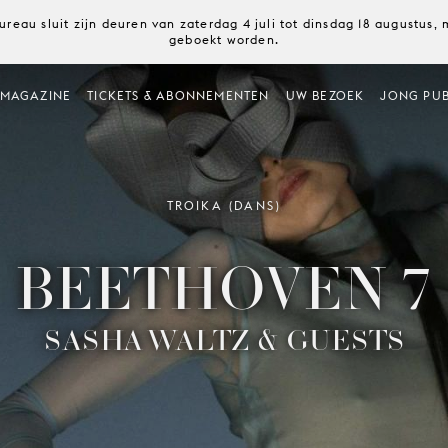
ureau sluit zijn deuren van zaterdag 4 juli tot dinsdag 18 augustus
geboekt worden.
MAGAZINE
TICKETS & ABONNEMENTEN
UW BEZOEK
JONG PUB
TROIKA (DANS)
BEETHOVEN 7
SASHA WALTZ & GUESTS