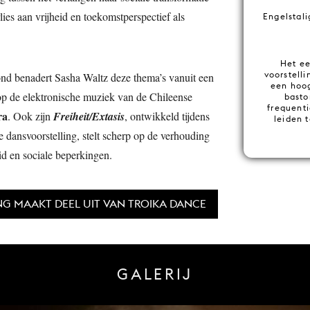
rlies aan vrijheid en toekomstperspectief als
Engelstali
Het ee
voorstell
nd benadert Sasha Waltz deze thema’s vanuit een
een hoog
op de elektronische muziek van de Chileense
basto
frequent
ra
. Ook zijn
Freiheit/Extasis
, ontwikkeld tijdens
leiden t
e dansvoorstelling, stelt scherp op de verhouding
eid en sociale beperkingen.
NG MAAKT DEEL UIT VAN TROIKA DANCE
GALERIJ