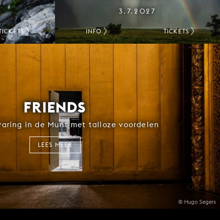
3.7.2027
TICKETS
INFO
TICKETS
FRIENDS
rvaring in de Munt met talloze voordelen
LEES MEER
© Hugo Segers