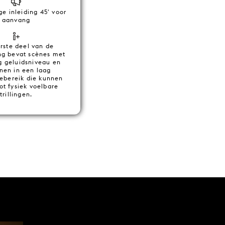
ge inleiding 45' voor
aanvang
rste deel van de
ing bevat scènes met
 geluidsniveau en
nen in een laag
iebereik die kunnen
ot fysiek voelbare
trillingen.