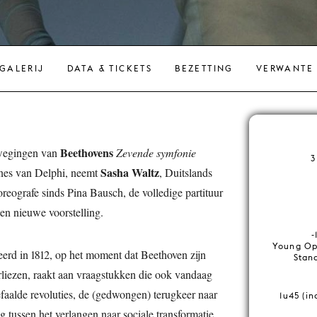
GALERIJ
DATA & TICKETS
BEZETTING
VERWANTE
Beethovens
ewegingen van
Zevende symfonie
3
Sasha Waltz
ïnes van Delphi, neemt
, Duitslands
reografe sinds Pina Bausch, de volledige partituur
en nieuwe voorstelling.
-
Young Ope
rd in 1812, op het moment dat Beethoven zijn
Stand
rliezen, raakt aan vraagstukken die ook vandaag
efaalde revoluties, de (gedwongen) terugkeer naar
1u45 (in
ng tussen het verlangen naar sociale transformatie