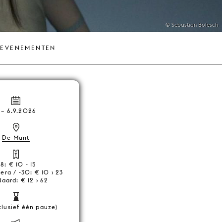
© Sebastian Bolesch
 EVENEMENTEN
–
6.9.2026
De Munt
18: € 10 - 15
ra / -30: € 10 › 23
aard: € 12 › 62
clusief één pauze)