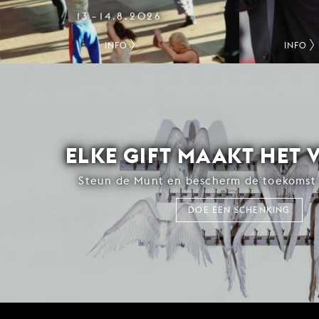
13
14.8.2026
–
INFO
INFO
ELKE GIFT MAAKT HET 
Steun de Munt en bescherm de toekomst 
DOE EEN SCHENKING