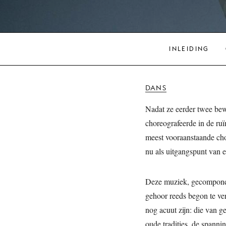
INLEIDING
DANS
Nadat ze eerder twee b
choreografeerde in de ru
meest vooraanstaande cho
nu als uitgangspunt van e
Deze muziek, gecomponee
gehoor reeds begon te ve
nog acuut zijn: die van g
oude tradities, de spanni