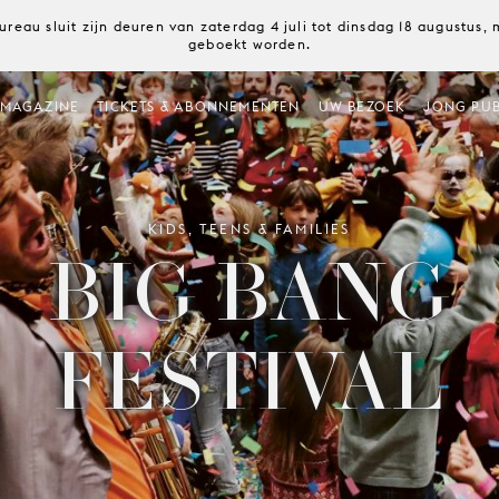
ureau sluit zijn deuren van zaterdag 4 juli tot dinsdag 18 augustus
geboekt worden.
MAGAZINE
TICKETS & ABONNEMENTEN
UW BEZOEK
JONG PUB
KIDS, TEENS & FAMILIES
BIG BANG
FESTIVAL