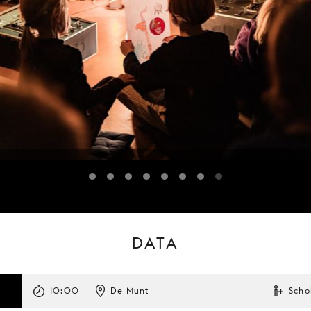
DATA
10:00
De Munt
Scho