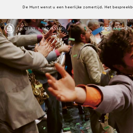
De Munt wenst u een heerlijke zomertijd. Het bespreekb
DE MUNT / LA MONNAIE
PROGRAMMA