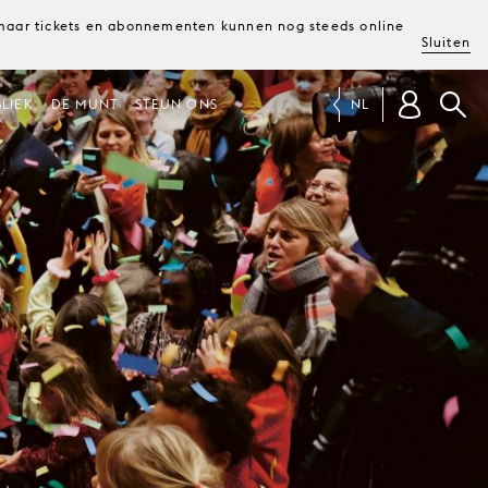
, maar tickets en abonnementen kunnen nog steeds online
Sluiten
LIEK
DE MUNT
STEUN ONS
NL