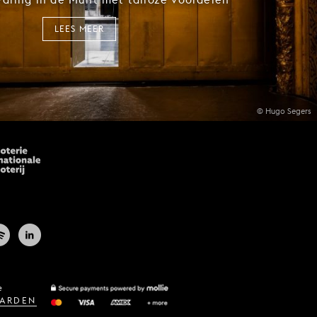
LEES MEER
© Hugo Segers
e
ARDEN