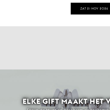
ZAT 21 NOV 2026
ELKE GIFT MAAKT HET 
Steun de Munt en bescherm de toekomst 