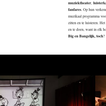
muziektheater
luister
,
fanfares
. Op hun verkenn
muzikaal programma voorg
zitten en te luisteren. He
en te doen, want in elk h
Big en Bangelijk, toch
?