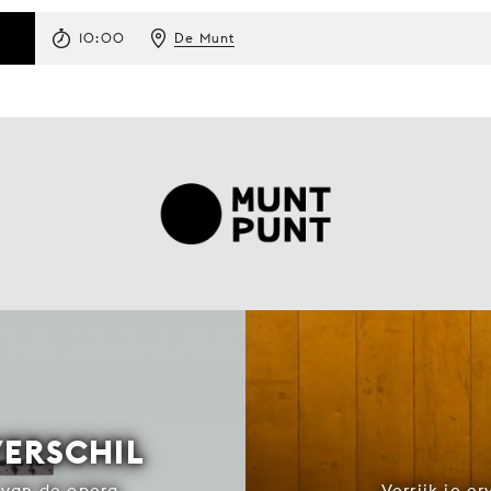
10:00
De Munt
VERSCHIL
van de opera.
Verrijk je e