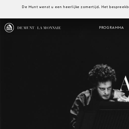
De Munt wenst u een heerlijke zomertijd. Het bespreekb
DE MUNT / LA MONNAIE
PROGRAMMA