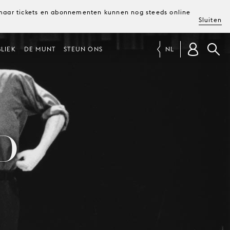
, maar tickets en abonnementen kunnen nog steeds online
Sluiten
LIEK
DE MUNT
STEUN ONS
NL
D