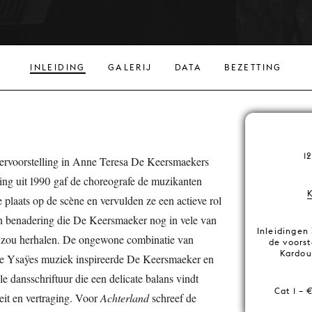
INLEIDING
GALERIJ
DATA
BEZETTING
1
iervoorstelling in Anne Teresa De Keersmaekers
ling uit 1990 gaf de choreografe de muzikanten
e plaats op de scène en vervulden ze een actieve rol
n benadering die De Keersmaeker nog in vele van
Inleidingen
en zou herhalen. De ongewone combinatie van
de voorst
Kardous
ne Ysaÿes muziek inspireerde De Keersmaeker en
le dansschriftuur die een delicate balans vindt
Cat 1 – 
teit en vertraging. Voor
Achterland
schreef de