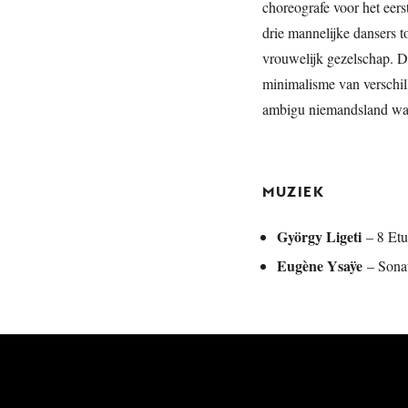
choreografe voor het eer
drie mannelijke dansers 
vrouwelijk gezelschap. D
minimalisme van verschil
ambigu niemandsland waa
MUZIEK
György Ligeti
– 8 Etu
Eugène Ysaÿe
– Sonat