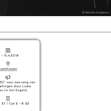
© Herman Sorgeloos
2
–
15.4.2018
Kaaitheater
 30' voor aanvang van
ellingen door Lodie
s (in het Engels)
€ 27 / Cat 2 – € 22