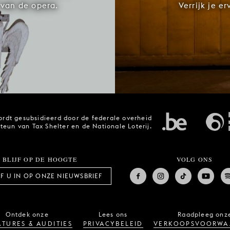
van de opera.
Verrijk je e
rdt gesubsidieerd door de federale overheid
steun van Tax Shelter en de Nationale Loterij.
BLIJF OP DE HOOGTE
VOLG ONS
JF U IN OP ONZE NIEUWSBRIEF
Ontdek onze
Lees ons
Raadpleeg onz
TURES & AUDITIES
PRIVACYBELEID
VERKOOPSVOORWA