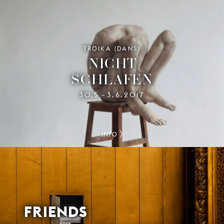
TROIKA (DANS)
NICHT
SCHLAFEN
30.5
3.6.2017
–
INFO
FRIENDS