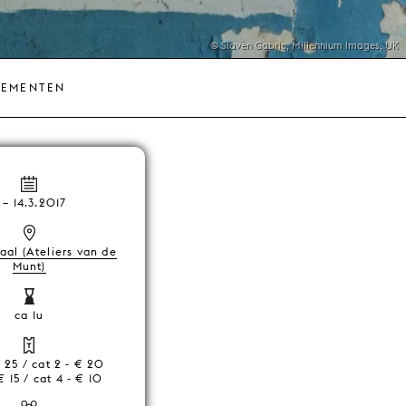
© Slaven Gabric, Millennium Images, UK
NEMENTEN
–
14.3.2017
aal (Ateliers van de
Munt)
ca 1u
€ 25 / cat 2 - € 20
€ 15 / cat 4 - € 10