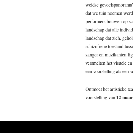
weidse gevoelspanorama’s 
dat we tuin noemen werd 
performers bouwen op scèn
landschap dat alle indiv
landschap dat zich, gehol
schizofrene toestand tusse
zanger en muzikanten figu
versmelten het visuele en 
een voorstelling als een 
Ontmoet het artistieke t
12 maar
voorstelling van