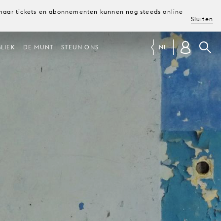
, maar tickets en abonnementen kunnen nog steeds online
Sluiten
LIEK
DE MUNT
STEUN ONS
NL