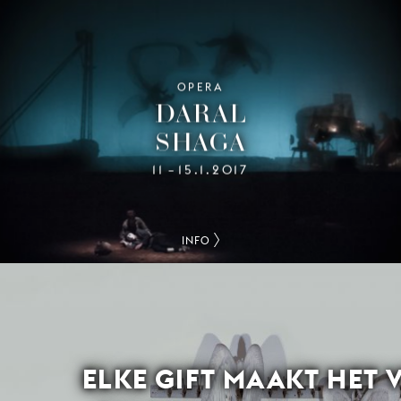
OPERA
DARAL
SHAGA
11
15.1.2017
–
INFO
ELKE GIFT MAAKT HET 