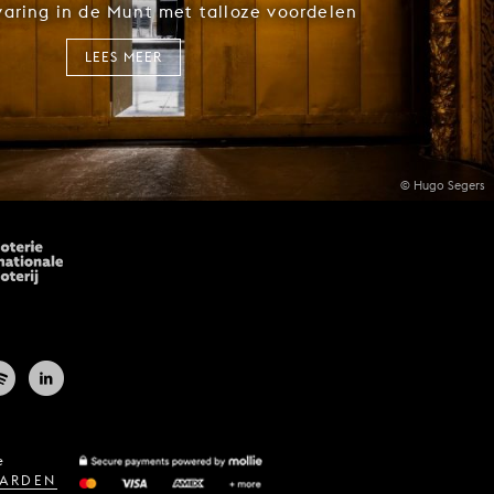
rvaring in de Munt met talloze voordelen
LEES MEER
© Hugo Segers
e
ARDEN