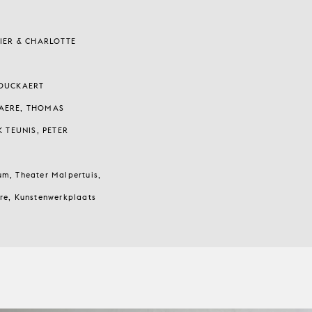
BIER & CHARLOTTE
BOUCKAERT
AERE, THOMAS
K TEUNIS, PETER
um, Theater Malpertuis,
are, Kunstenwerkplaats