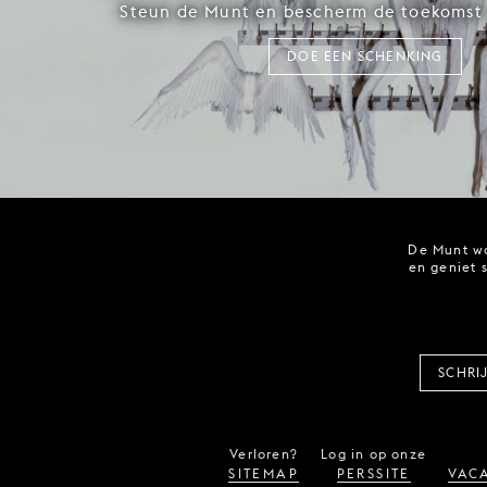
Steun de Munt en bescherm de toekomst 
DOE EEN SCHENKING
De Munt wo
en geniet 
SCHRI
Verloren?
Log in op onze
SITEMAP
PERSSITE
VACA