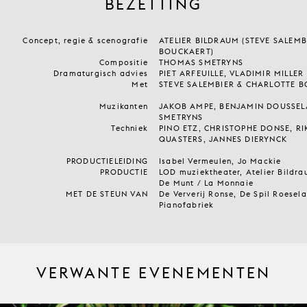
BEZETTING
Concept, regie & scenografie
ATELIER BILDRAUM (STEVE SALEM
BOUCKAERT)
Compositie
THOMAS SMETRYNS
Dramaturgisch advies
PIET ARFEUILLE, VLADIMIR MILLER
Met
STEVE SALEMBIER & CHARLOTTE 
Muzikanten
JAKOB AMPE, BENJAMIN DOUSSEL
SMETRYNS
Techniek
PINO ETZ, CHRISTOPHE DONSE, RI
QUASTERS, JANNES DIERYNCK
PRODUCTIELEIDING
Isabel Vermeulen, Jo Mackie
PRODUCTIE
LOD muziektheater, Atelier Bildra
De Munt / La Monnaie
MET DE STEUN VAN
De Ververij Ronse, De Spil Roesel
Pianofabriek
VERWANTE EVENEMENTEN