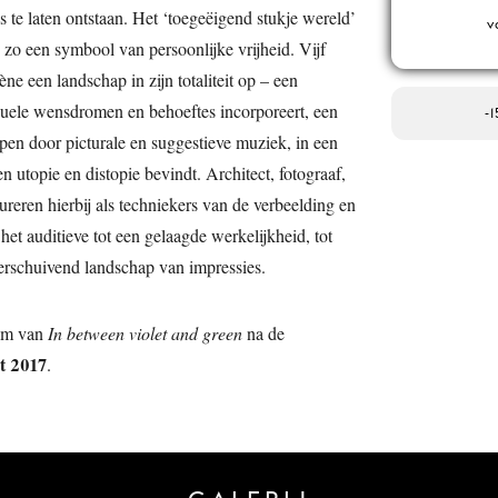
te laten ontstaan. Het ‘toegeëigend stukje wereld’
v
zo een symbool van persoonlijke vrijheid. Vijf
e een landschap in zijn totaliteit op – een
iduele wensdromen en behoeftes incorporeert, een
-
pen door picturale en suggestieve muziek, in een
n utopie en distopie bevindt. Architect, fotograaf,
reren hierbij als techniekers van de verbeelding en
het auditieve tot een gelaagde werkelijkheid, tot
verschuivend landschap van impressies.
eam van
In between violet and green
na de
t 2017
.