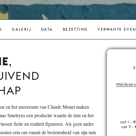
G
GALERIJ
DATA
BEZETTING
VERWANTE EVE
IE
,
9
UIVEND
Malibranz
HAP
guur en het universum van Claude Monet maken
as Smetryns een productie waarin de tuin en het
cat 1 - 
tussen fictie en realiteit figureren. Als geen ander
cat 3 - 
ionist erin om vanuit de beslotenheid van zijn tuin