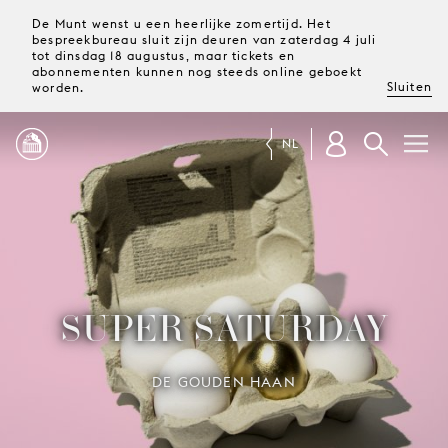
De Munt wenst u een heerlijke zomertijd. Het
bespreekbureau sluit zijn deuren van zaterdag 4 juli
tot dinsdag 18 augustus, maar tickets en
abonnementen kunnen nog steeds online geboekt
Sluiten
worden.
NL
PROGRAMMA
MAGAZINE
SUPER SATURDAY
TICKETS &
ABONNEMENTEN
DE GOUDEN HAAN
UW
BEZOEK