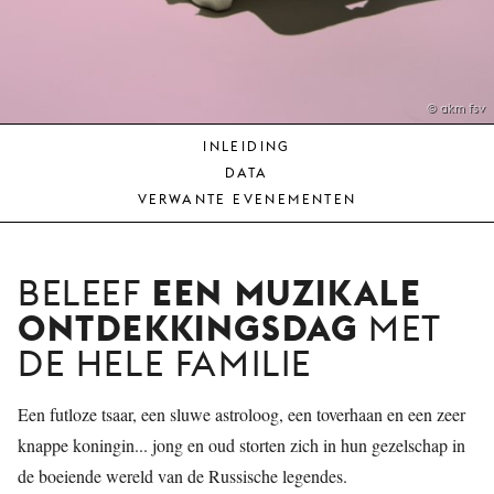
JONG
PUBLIEK
DE
MUNT
© akm fsv
INLEIDING
STEUN
DATA
ONS
VERWANTE EVENEMENTEN
EEN
MUZIKALE
BELEEF
ONTDEKKINGSDAG
MET
DE HELE FAMILIE
Een futloze tsaar, een sluwe astroloog, een toverhaan en een zeer
knappe koningin... jong en oud storten zich in hun gezelschap in
de boeiende wereld van de Russische legendes.