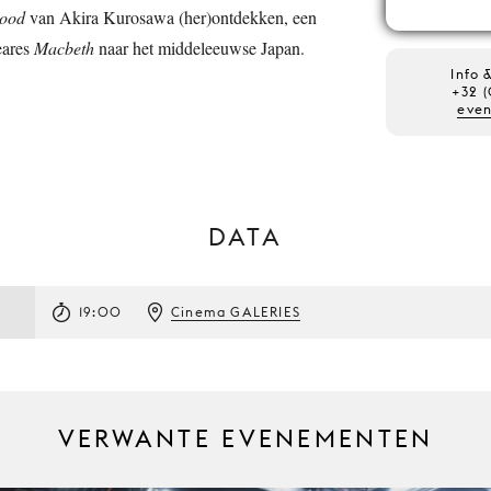
lood
van Akira Kurosawa (her)ontdekken, een
eares
Macbeth
naar het middeleeuwse Japan.
Info 
+32 (
eve
DATA
19:00
Cinema GALERIES
VERWANTE EVENEMENTEN