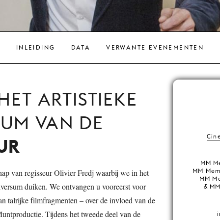
INLEIDING
DATA
VERWANTE EVENEMENTEN
HET ARTISTIEKE
SUM VAN DE
Cin
UR
MM Me
MM Memb
ap van regisseur Olivier Fredj waarbij we in het
MM Me
universum duiken. We ontvangen u vooreerst voor
& MM
n talrijke filmfragmenten – over de invloed van de
Muntproductie. Tijdens het tweede deel van de