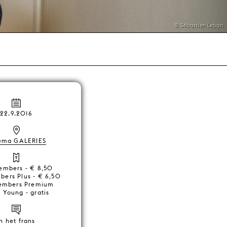
© Sébastien Leban
22.9.2016
ema GALERIES
mbers - € 8,50
ers Plus - € 6,50
mbers Premium
 Young - gratis
in het frans