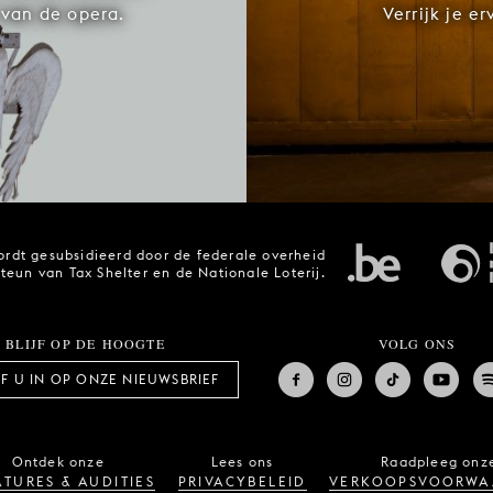
van de opera.
Verrijk je e
rdt gesubsidieerd door de federale overheid
steun van Tax Shelter en de Nationale Loterij.
BLIJF OP DE HOOGTE
VOLG ONS
JF U IN OP ONZE NIEUWSBRIEF
Ontdek onze
Lees ons
Raadpleeg onz
TURES & AUDITIES
PRIVACYBELEID
VERKOOPSVOORWA