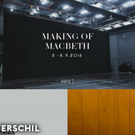
MAKING OF
MACBETH
2
8.9.2016
–
INFO
VERSCHIL