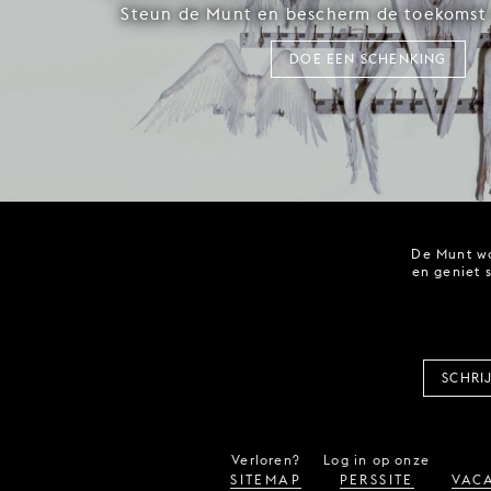
Steun de Munt en bescherm de toekomst 
DOE EEN SCHENKING
De Munt wo
en geniet 
SCHRI
Verloren?
Log in op onze
SITEMAP
PERSSITE
VACA