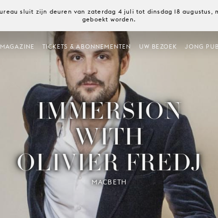
ureau sluit zijn deuren van zaterdag 4 juli tot dinsdag 18 augustus
geboekt worden.
MAGAZINE
TICKETS & ABONNEMENTEN
UW BEZOEK
JONG PUB
IMMERSION
WITH
OLIVIER FREDJ
MACBETH