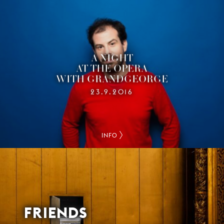
A NIGHT
AT THE OPERA
WITH GRANDGEORGE
23.9.2016
INFO
FRIENDS