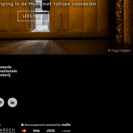
rvaring in de Munt met talloze voordelen
LEES MEER
© Hugo Segers
e
ARDEN