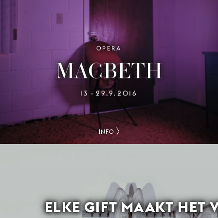
OPERA
MACBETH
13
29.9.2016
–
INFO
ELKE GIFT MAAKT HET 