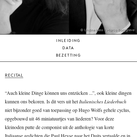
JONG
PUBLIEK
DE
MUNT
© Undine Hess / Marco Borggreve
INLEIDING
STEUN
DATA
ONS
BEZETTING
RECITAL
“Auch kleine Dinge können uns entzücken ...”, ook kleine dingen
kunnen ons bekoren. Is dit vers uit het
Italienisches Liederbuch
niet bijzonder goed van toepassing op Hugo Wolfs gehele cyclus,
opgebouwd uit 46 miniatuurtjes van liederen? Voor deze
kleinoden putte de componist uit de anthologie van korte
Italiaanse gedichten die Paul Heyse naar het Duits vertaalde en in