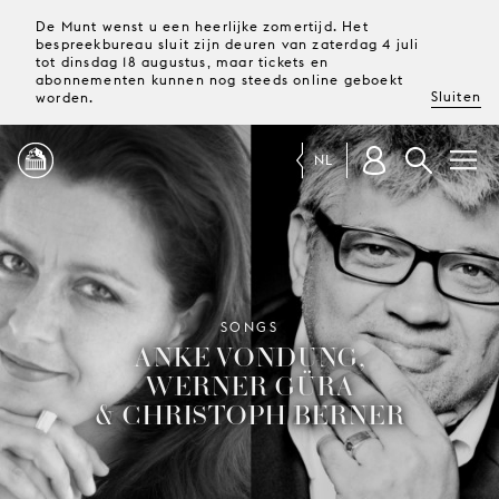
De Munt wenst u een heerlijke zomertijd. Het
bespreekbureau sluit zijn deuren van zaterdag 4 juli
tot dinsdag 18 augustus, maar tickets en
abonnementen kunnen nog steeds online geboekt
Sluiten
worden.
NL
PROGRAMMA
MAGAZINE
SONGS
ANKE VONDUNG,
WERNER GÜRA
TICKETS &
ABONNEMENTEN
& CHRISTOPH BERNER
UW
BEZOEK