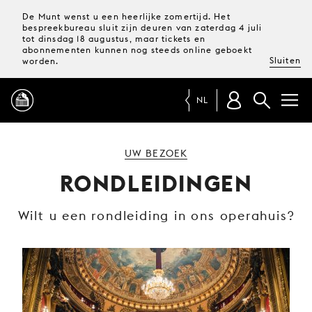
De Munt wenst u een heerlijke zomertijd. Het
bespreekbureau sluit zijn deuren van zaterdag 4 juli
tot dinsdag 18 augustus, maar tickets en
abonnementen kunnen nog steeds online geboekt
Sluiten
worden.
NL
PROGRAMMA
UW BEZOEK
RONDLEIDINGEN
MAGAZINE
Wilt u een rondleiding in ons operahuis?
TICKETS &
ABONNEMENTEN
UW
BEZOEK