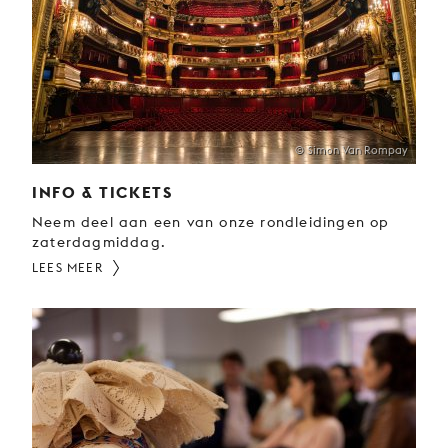
JONG
PUBLIEK
DE
MUNT
STEUN
© Simon Van Rompay
ONS
INFO & TICKETS
Neem deel aan een van onze rondleidingen op
zaterdagmiddag.
LEES MEER