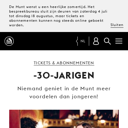
De Munt wenst u een heerlijke zomertijd. Het
bespreekbureau sluit zijn deuren van zaterdag 4 juli
tot dinsdag 18 augustus, maar tickets en
abonnementen kunnen nog steeds online geboekt
Sluiten
worden.
NL
PROGRAMMA
TICKETS & ABONNEMENTEN
-30-JARIGEN
MAGAZINE
Niemand geniet in de Munt meer
voordelen dan jongeren!
TICKETS &
ABONNEMENTEN
UW
BEZOEK