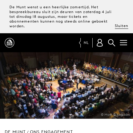
De Munt wenst u een heerlijke zomertijd. Het
bespreekbureau sluit zijn deuren van zaterdag 4 juli
tot dinsdag 18 augustus, maar tickets en
abonnementen kunnen nog steeds online geboekt
Sluiten
worden.
NL
PROGRAMMA
MAGAZINE
TICKETS &
ABONNEMENTEN
© Maël G. Lagadec
UW
BEZOEK
DE MUNT
ONS ENGAGEMENT
/