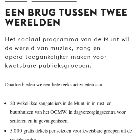
JONG
EEN BRUG TUSSEN TWEE
PUBLIEK
WERELDEN
DE
MUNT
Het sociaal programma van de Munt wil
STEUN
de wereld van muziek, zang en
ONS
opera toegankelijker maken voor
kwetsbare publieksgroepen.
Daartoe bieden we een hele reeks activiteiten aan:
20 wekelijkse zangateliers in de Munt, in in rust- en
buurthuizen van het OCMW, in dagverzorgingscentra voor
senioren en in gevangenissen.
5.000 gratis tickets per seizoen voor kwetsbare groepen uit de
sociale sector.