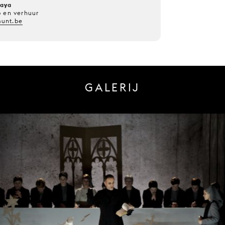
kaya
p en verhuur
unt.be
GALERIJ