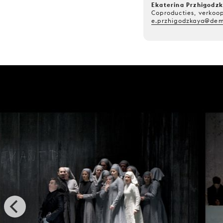
Ekaterina Przhigodz
Coproducties, verkoo
e.przhigodzkaya@dem