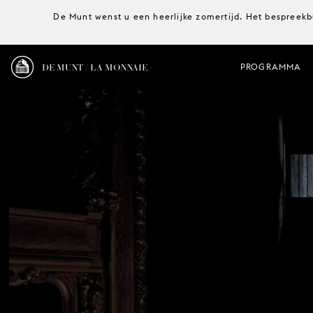
De Munt wenst u een heerlijke zomertijd. Het bespreekb
DE MUNT / LA MONNAIE
PROGRAMMA