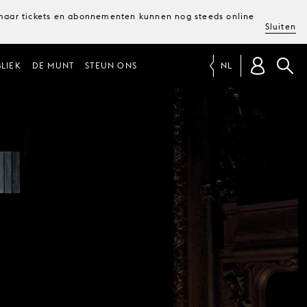
, maar tickets en abonnementen kunnen nog steeds online
Sluiten
LIEK
DE MUNT
STEUN ONS
NL