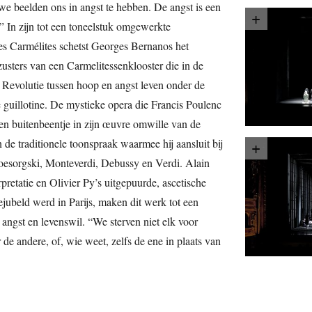
e beelden ons in angst te hebben. De angst is een
” In zijn tot een toneelstuk omgewerkte
es Carmélites schetst Georges Bernanos het
zusters van een Carmelitessenklooster die in de
 Revolutie tussen hoop en angst leven onder de
 guillotine. De mystieke opera die Francis Poulenc
en buitenbeentje in zijn œuvre omwille van de
de traditionele toonspraak waarmee hij aansluit bij
oesorgski, Monteverdi, Debussy en Verdi. Alain
rpretatie en Olivier Py’s uitgepuurde, ascetische
bejubeld werd in Parijs, maken dit werk tot een
, angst en levenswil. “We sterven niet elk voor
 de andere, of, wie weet, zelfs de ene in plaats van