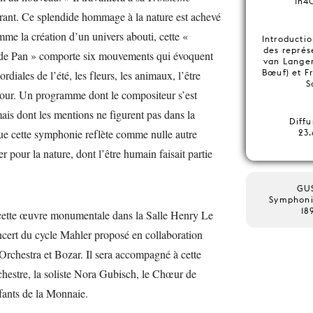
1h4
rant. Ce splendide hommage à la nature est achevé
me la création d’un univers abouti, cette «
Introductio
des représ
de Pan » comporte six mouvements qui évoquent
van Lange
Bœuf) et F
ordiales de l’été, les fleurs, les animaux, l’être
S
mour. Un programme dont le compositeur s’est
ais dont les mentions ne figurent pas dans la
Diffu
que cette symphonie reflète comme nulle autre
23.
 pour la nature, dont l’être humain faisait partie
GU
Symphonie
18
 cette œuvre monumentale dans la Salle Henry Le
ncert du cycle Mahler proposé en collaboration
Orchestra et Bozar. Il sera accompagné à cette
hestre, la soliste Nora Gubisch, le Chœur de
fants de la Monnaie.