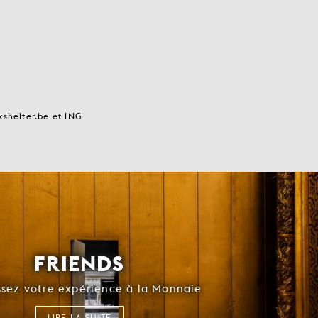
xshelter.be et ING
FRIENDS
ssez votre expérience à la Monnaie
LIRE LA SUITE