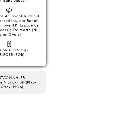
0 (sans pause)
ns 45’ avant le début
entations, par Benoit
nhove (FR, Espace Le
rederic Delmotte (NL,
alon Ovale)
sion sur Musiq3
6.2025 (20h)
STAV MAHLER
 Nr.3 d-moll (1893-
96/rev. 1906)