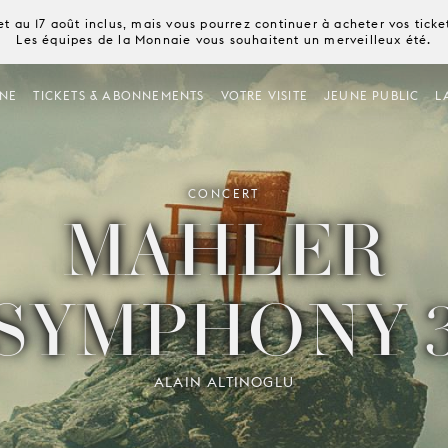
t au 17 août inclus, mais vous pourrez continuer à acheter vos tick
Les équipes de la Monnaie vous souhaitent un merveilleux été.
NE
TICKETS & ABONNEMENTS
VOTRE VISITE
JEUNE PUBLIC
L
CONCERT
MAHLER
SYMPHONY 
ALAIN ALTINOGLU