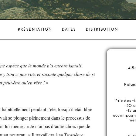
PRÉSENTATION
DATES
DISTRIBUTION
ne espèce que le monde n’a encore jamais
4.5
e y trouve une voix et raconte quelque chose de si
t peut-être qu’en rêve ! »
Palai
Prix des t
-30 a
abituellement pendant l’été, lorsqu’il était libre
-15 a
accompagna
uvait se plonger pleinement dans le processus de
mêm
ait lui-même : « Je n’ai pas d’autre choix que de
au nouveau. » Il travaillera à sa
Troisième