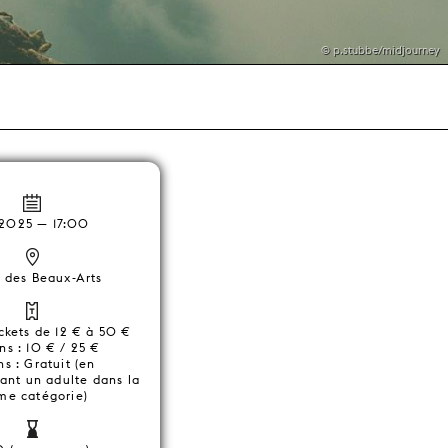
© p.stubbe/midjourney
.2025 — 17:00
s des Beaux-Arts
ickets de 12 € à 50 €
ns : 10 € / 25 €
ns : Gratuit (en
nt un adulte dans la
e catégorie)