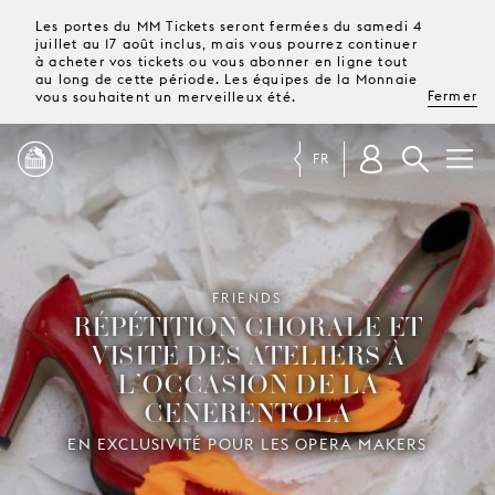
Les portes du MM Tickets seront fermées du samedi 4
juillet au 17 août inclus, mais vous pourrez continuer
à acheter vos tickets ou vous abonner en ligne tout
au long de cette période. Les équipes de la Monnaie
Fermer
vous souhaitent un merveilleux été.
FR
PROGRAMME
FRIENDS
MAGAZINE
RÉPÉTITION CHORALE ET
VISITE DES ATELIERS À
L’OCCASION DE LA
TICKETS &
ABONNEMENTS
CENERENTOLA
VOTRE
EN EXCLUSIVITÉ POUR LES OPERA MAKERS
VISITE