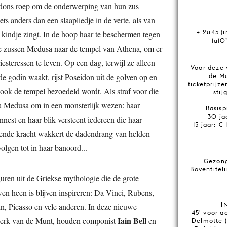
dons roep om de onderwerping van hun zus
ts anders dan een slaapliedje in de verte, als van
± 2u45 (i
 kindje zingt. In de hoop haar te beschermen tegen
1u10
e zussen Medusa naar de tempel van Athena, om er
esteressen te leven. Op een dag, terwijl ze alleen
Voor deze 
de godin waakt, rijst Poseidon uit de golven op en
de M
ticketprijze
ook de tempel bezoedeld wordt. Als straf voor die
stij
na Medusa om in een monsterlijk wezen: haar
Basisp
- 30 ja
nest en haar blik versteent iedereen die haar
-15 jaar: €
gende kracht wakkert de dadendrang van helden
volgen tot in haar banoord...
Gezong
Boventitel
uren uit de Griekse mythologie die de grote
en heen is blijven inspireren: Da Vinci, Rubens,
I
in, Picasso en vele anderen. In deze nieuwe
45' voor a
Iain Bell
werk van de Munt, houden componist
en
Delmotte 