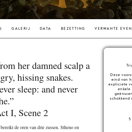
G
GALERIJ
DATA
BEZETTING
VERWANTE EVE
from her damned scalp a
Tr
ry, hissing snakes.
Deze voors
eind van h
expliciete 
ever sleep: and never
enkele
geënscen
he.”
schokkend 
ct I, Scene 2
5
 bereikt de oren van drie zussen. Stheno en