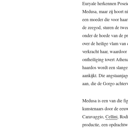
Euryale herkennen Posei
Medusa, maar zij hoort nie
een moeder die voor haar
de zeegod, sturen de twe
onder de hoede van de pri
over de heilige vlam van 
verkracht haar, waardoor 
ontheiliging tovert Athe
haardos wordt een slangen
aankijkt. Die angstaanja
aan, die de Gorgo achter
Medusa is een van die fig
kunstenaars door de eeuw
Caravaggio,
Cellini
, Rod
productie, een opdracht