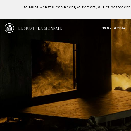
De Munt wenst u een heerlijke zomertijd. Het bespreekb
DE MUNT / LA MONNAIE
PROGRAMMA