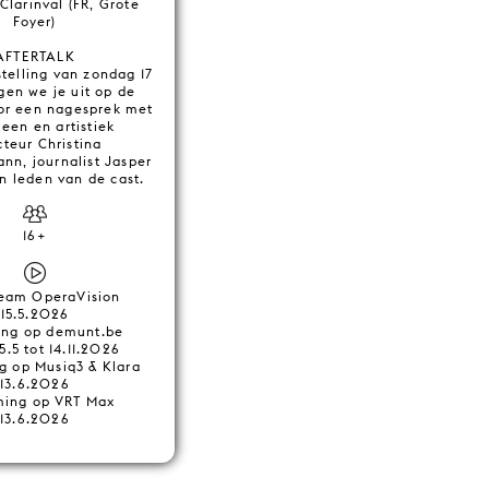
Clarinval (FR, Grote
Foyer)
AFTERTALK
telling van zondag 17
gen we je uit op de
oor een nagesprek met
een en artistiek
cteur Christina
nn, journalist Jasper
n leden van de cast.
16+
ream OperaVision
15.5.2026
ing op demunt.be
5.5 tot 14.11.2026
g op Musiq3 & Klara
13.6.2026
ming op VRT Max
13.6.2026