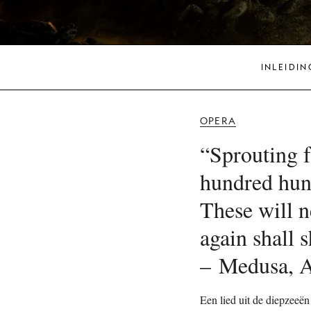
INLEIDIN
OPERA
“Sprouting 
hundred hung
These will n
again shall s
– Medusa, A
Een lied uit de diepzeeën