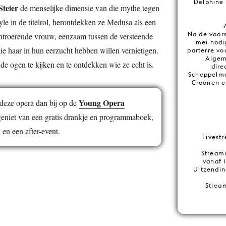
Delphine 
Steier
de menselijke dimensie van die mythe tegen
yle in de titelrol, herontdekken ze Medusa als een
Na de voors
ntroerende vrouw, eenzaam tussen de versteende
mei nodi
e haar in hun eerzucht hebben willen vernietigen.
parterre v
Algem
de ogen te kijken en te ontdekken wie ze echt is.
dire
Scheppelma
Croonen e
Young Opera
eze opera dan bij op de
eniet van een gratis drankje en programmaboek,
 en een after-event.
Livest
Stream
vanaf 1
Uitzendin
Strea