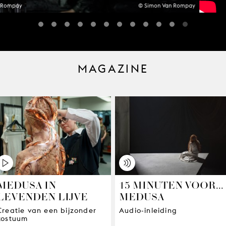
n Rompay
© Simon Van Rompay
MAGAZINE
MEDUSA IN
15 MINUTEN VOOR...
LEVENDEN LIJVE
MEDUSA
Creatie van een bijzonder
Audio-inleiding
kostuum