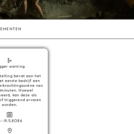
NEMENTEN
igger warning
telling bevat aan het
et eerste bedrijf een
verkrachtingsscène van
 minuten. Hoewel
eerd, kan deze als
of triggerend ervaren
worden.
–
19.5.2026