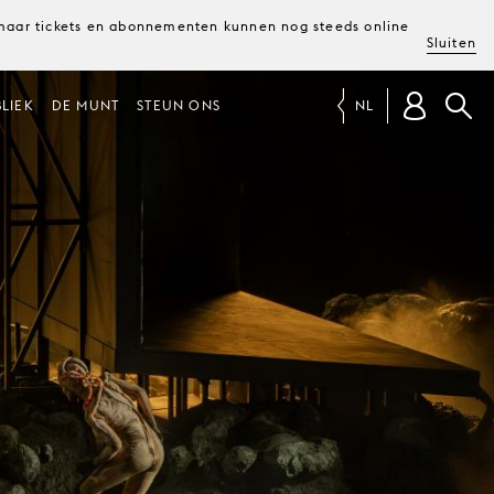
, maar tickets en abonnementen kunnen nog steeds online
Sluiten
LIEK
DE MUNT
STEUN ONS
NL