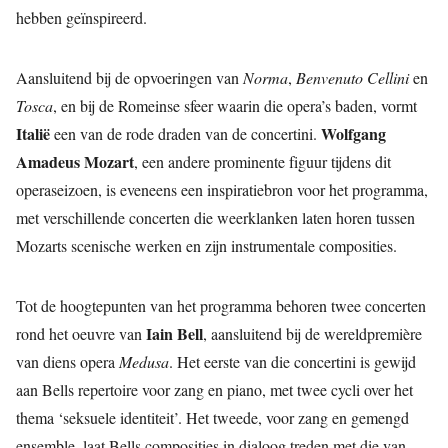
hebben geïnspireerd.
Aansluitend bij de opvoeringen van
Norma
,
Benvenuto Cellini
en
Tosca
, en bij de Romeinse sfeer waarin die opera’s baden, vormt
Italië
Wolfgang
een van de rode draden van de concertini.
Amadeus Mozart
, een andere prominente figuur tijdens dit
operaseizoen, is eveneens een inspiratiebron voor het programma,
met verschillende concerten die weerklanken laten horen tussen
Mozarts scenische werken en zijn instrumentale composities.
Tot de hoogtepunten van het programma behoren twee concerten
Iain Bell
rond het oeuvre van
, aansluitend bij de wereldpremière
van diens opera
Medusa
. Het eerste van die concertini is gewijd
aan Bells repertoire voor zang en piano, met twee cycli over het
thema ‘seksuele identiteit’. Het tweede, voor zang en gemengd
ensemble, laat Bells composities in dialoog treden met die van