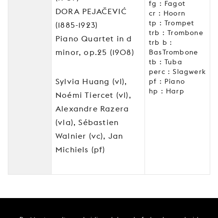
fg : Fagot
DORA PEJAČEVIĆ
cr : Hoorn
tp : Trompet
(1885-1923)
trb : Trombone
Piano Quartet in d
trb b :
minor, op.25 (1908)
BasTrombone
tb : Tuba
perc : Slagwerk
Sylvia Huang (vl),
pf : Piano
hp : Harp
Noémi Tiercet (vl),
Alexandre Razera
(vla), Sébastien
Walnier (vc), Jan
Michiels (pf)