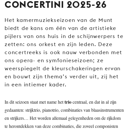
CONCERTINI 2025-26
JONG
PUBLIEK
Het kamermuziekseizoen van de Munt
DE
biedt de kans om één van de artistieke
MUNT
pijlers van ons huis in de schijnwerpers te
STEUN
zetten: ons orkest en zijn leden. Deze
ONS
concertreeks is ook nauw verbonden met
ons opera- en symfonieseizoen; ze
weerspiegelt de kleurschakeringen ervan
en bouwt zijn thema’s verder uit, zij het
in een intiemer kader.
trio
In dit seizoen staat met name het
centraal, en dat in al zijn
gedaanten: strijktrio, pianotrio, combinaties van blaasinstrumenten
en strijkers… Het worden allemaal gelegenheden om de rijkdom
te herontdekken van deze combinaties, die zoveel componisten