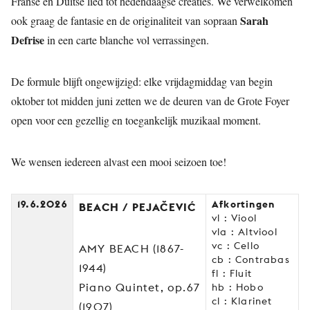
Franse en Duitse lied tot hedendaagse creaties. We verwelkomen
Sarah
ook graag de fantasie en de originaliteit van sopraan
Defrise
in een carte blanche vol verrassingen.
De formule blijft ongewijzigd: elke vrijdagmiddag van begin
oktober tot midden juni zetten we de deuren van de Grote Foyer
open voor een gezellig en toegankelijk muzikaal moment.
We wensen iedereen alvast een mooi seizoen toe!
19.6.2026
Afkortingen
BEACH / PEJAČEVIĆ
vl : Viool
vla : Altviool
vc : Cello
AMY BEACH (1867-
cb : Contrabas
1944)
fl : Fluit
Piano Quintet, op.67
hb : Hobo
cl : Klarinet
(1907)