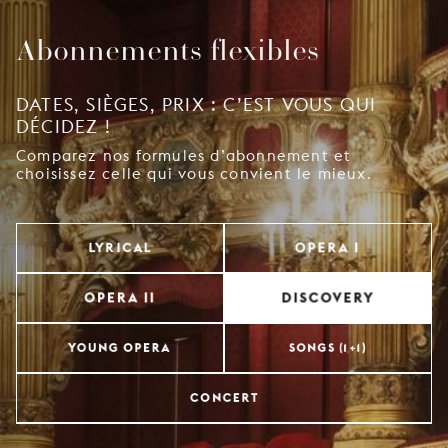
Abonnements flexibles
DATES, SIÈGES, PRIX : C’EST VOUS QUI
DÉCIDEZ !
Comparez nos formules d’abonnement et
choisissez celle qui vous convient le mieux.
OPERA I
LYRICAL
DISCOVERY
OPERA II
YOUNG OPERA
SONGS (1+1)
CONCERT