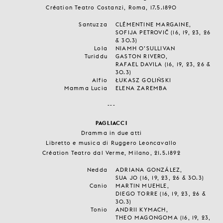
Création Teatro Costanzi, Roma, 17.5.1890
Santuzza
CLÉMENTINE MARGAINE,
SOFIJA PETROVIČ (16, 19, 23, 26
& 30.3)
Lola
NIAMH O’SULLIVAN
Turiddu
GASTON RIVERO,
RAFAEL DAVILA (16, 19, 23, 26 &
30.3)
Alfio
ŁUKASZ GOLIŃSKI
Mamma Lucia
ELENA ZAREMBA
---
PAGLIACCI
Dramma in due atti
Libretto e musica di Ruggero Leoncavallo
Création Teatro dal Verme, Milano, 21.5.1892
Nedda
ADRIANA GONZÁLEZ,
SUA JO (16, 19, 23, 26 & 30.3)
Canio
MARTIN MUEHLE,
DIEGO TORRE (16, 19, 23, 26 &
30.3)
Tonio
ANDRII KYMACH,
THEO MAGONGOMA (16, 19, 23,