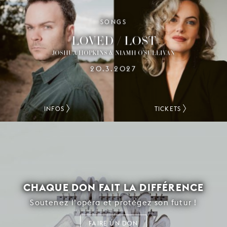
SONGS
LOVED / LOST
JOSHUA HOPKINS & NIAMH O'SULLIVAN
20.3.2027
INFOS
TICKETS
CHAQUE DON FAIT LA DIFFÉRENCE
Soutenez l’opéra et protégez son futur !
FAIRE UN DON