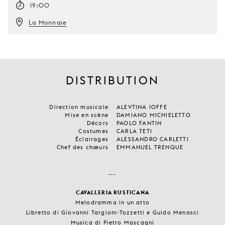
19:00
La Monnaie
DISTRIBUTION
Direction musicale
ALEVTINA IOFFE
Mise en scène
DAMIANO MICHIELETTO
Décors
PAOLO FANTIN
Costumes
CARLA TETI
Éclairages
ALESSANDRO CARLETTI
Chef des chœurs
EMMANUEL TRENQUE
---
CAVALLERIA RUSTICANA
Melodramma in un atto
Libretto di Giovanni Targioni-Tozzetti e Guido Menasci
Musica di Pietro Mascagni