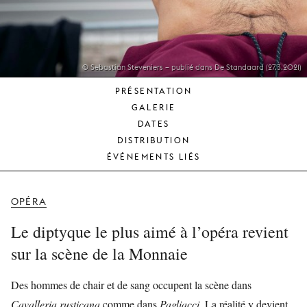
JEUNE
PUBLIC
LA
MONNAIE
© Sebastian Steveniers – publié dans De Standaard (27.3.2021)
PRÉSENTATION
NOUS
GALERIE
SOUTENIR
DATES
DISTRIBUTION
ÉVÉNEMENTS LIÉS
OPÉRA
Le diptyque le plus aimé à l’opéra revient
sur la scène de la Monnaie
Des hommes de chair et de sang occupent la scène dans
Cavalleria rusticana
comme dans
Pagliacci
. La réalité y devient