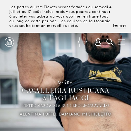
Les portes du MM Tickets seront fermées du samedi 4
juillet au 17 août inclus, mais vous pourrez continuer
à acheter vos tickets ou vous abonner en ligne tout
au long de cette période. Les équipes de la Monnaie
Fermer
vous souhaitent un merveilleux été.
FR
PROGRAMME
MAGAZINE
OPÉRA
CAVALLERIA RUSTICANA
& PAGLIACCI
TICKETS &
ABONNEMENTS
PIETRO MASCAGNI & RUGGERO LEONCAVALLO
ALEVTINA IOFFE, DAMIANO MICHIELETTO
VOTRE
VISITE