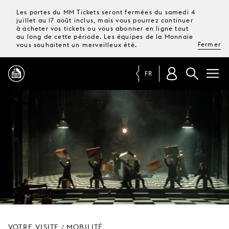
Les portes du MM Tickets seront fermées du samedi 4
juillet au 17 août inclus, mais vous pourrez continuer
à acheter vos tickets ou vous abonner en ligne tout
au long de cette période. Les équipes de la Monnaie
Fermer
vous souhaitent un merveilleux été.
FR
PROGRAMME
MAGAZINE
TICKETS &
ABONNEMENTS
VOTRE
VISITE
VOTRE VISITE
MOBILITÉ
/