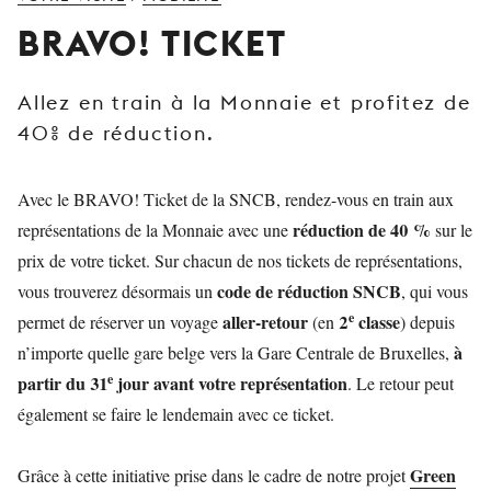
JEUNE
BRAVO! TICKET
PUBLIC
LA
Allez en train à la Monnaie et profitez de
MONNAIE
40% de réduction.
NOUS
SOUTENIR
Avec le BRAVO! Ticket de la SNCB, rendez-vous en train aux
réduction de 40 %
représentations de la Monnaie avec une
sur le
prix de votre ticket. Sur chacun de nos tickets de représentations,
code de réduction SNCB
vous trouverez désormais un
, qui vous
e
aller-retour
2
classe
permet de réserver un voyage
(en
) depuis
à
n’importe quelle gare belge vers la Gare Centrale de Bruxelles,
e
partir du 31
jour avant votre représentation
. Le retour peut
également se faire le lendemain avec ce ticket.
Green
Grâce à cette initiative prise dans le cadre de notre projet