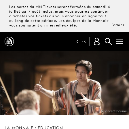
Les portes du MM Tickets seront fermées du samedi 4
juillet au 17 août inclus, mais vous pourrez continuer
à acheter vos tickets ou vous abonner en ligne tout
au long de cette période. Les équipes de la Monnaie
Fermer
vous souhaitent un merveilleux été.
FR
PROGRAMME
MAGAZINE
TICKETS &
ABONNEMENTS
© Vincent Baume
VOTRE
VISITE
LA MONNAIE
ÉDUCATION
/