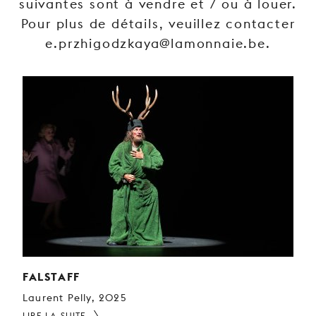
suivantes sont à vendre et / ou à louer.
JEUNE
Pour plus de détails, veuillez contacter
PUBLIC
e.przhigodzkaya@lamonnaie.be.
LA
MONNAIE
NOUS
SOUTENIR
FALSTAFF
Laurent Pelly, 2025
LIRE LA SUITE