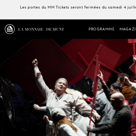
Les portes du MM Tickets seront fermées du samedi 4 juille
LA MONNAIE / DE MUNT
PROGRAMME
MAGAZI