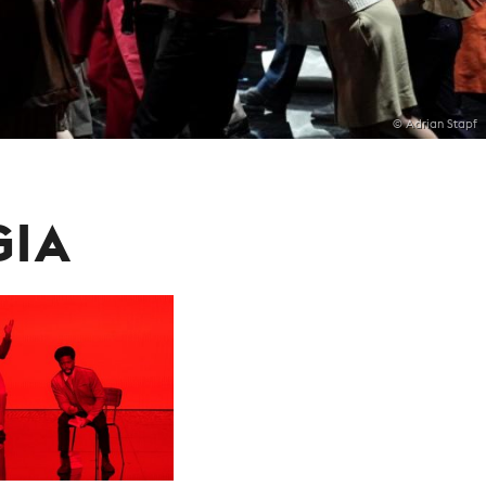
© Adrian Stapf
GIA