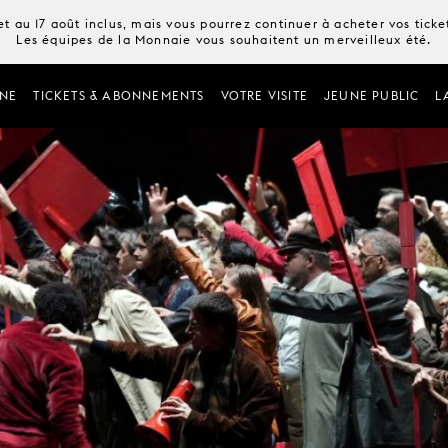
t au 17 août inclus, mais vous pourrez continuer à acheter vos tick
Les équipes de la Monnaie vous souhaitent un merveilleux été.
NE
TICKETS & ABONNEMENTS
VOTRE VISITE
JEUNE PUBLIC
L