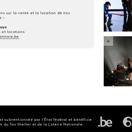
ns sur la vente et la location de nos
z :
kaya
 et locations
onnaie.be
t subventionnée par l'État fédéral et bénéficie
n du Tax Shelter et de la Loterie Nationale.