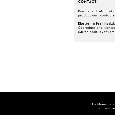
CONTACT
Pour plus d'informatio
productions, contacte
Ekaterina Przhigodz
Coproductions, ventes
e.przhigodzkaya@lam
La Monnaie es
du soutie