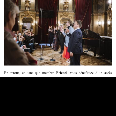
Friend
En retour, en tant que membre
, vous bénéficiez d’un accès
privilégié pour suivre leur évolution avec, en prime, un concert
exclusivement réservé aux Friends. Vous profiterez également de visites
dans les coulisses, d’une invitation à la présentation de la saison, de
réductions à la Monnaie et dans d’autres lieux, d’excursions d’une
journée dans des maisons d’opéra partenaires…