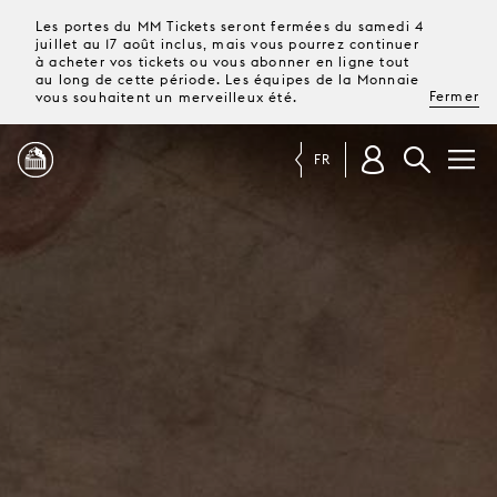
Les portes du MM Tickets seront fermées du samedi 4
juillet au 17 août inclus, mais vous pourrez continuer
à acheter vos tickets ou vous abonner en ligne tout
au long de cette période. Les équipes de la Monnaie
Fermer
vous souhaitent un merveilleux été.
FR
PROGRAMME
MAGAZINE
TICKETS &
ABONNEMENTS
VOTRE
VISITE