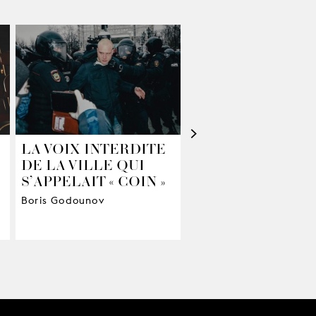
>
LA VOIX INTERDITE
BURMESE DAYS
DE LA VILLE QUI
Le roman de George Or
S’APPELAIT « COIN »
transposé à l’opéra
Boris Godounov