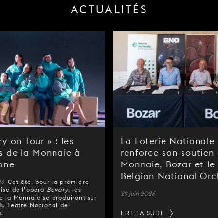
ACTUALITÉS
y on Tour » : les
La Loterie Nationale
 de la Monnaie à
renforce son soutien 
one
Monnaie, Bozar et le
Belgian National Orc
26
Cet été, pour la première
ise de l’opéra
Bovary
, les
29 juin 2026
 la Monnaie se produiront sur
du Teatre Nacional de
.
LIRE LA SUITE