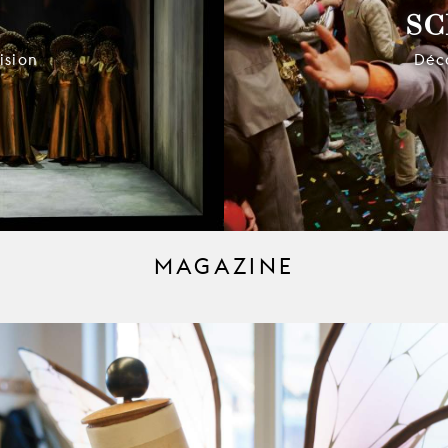
SC
ision
Déc
MAGAZINE