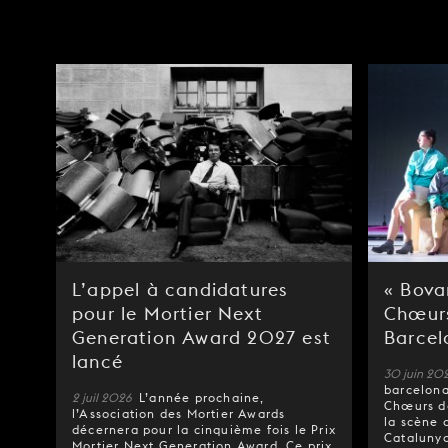
L’appel à candidatures
« Bovar
pour le Mortier Next
Chœurs
Generation Award 2027 est
Barcel
lancé
30 juin 20
barcelona
2 juil 2026
L’année prochaine,
Chœurs de
l’Association des Mortier Awards
la scène 
décernera pour la cinquième fois le Prix
Catalunya
Mortier Next Generation Award
. Ce prix