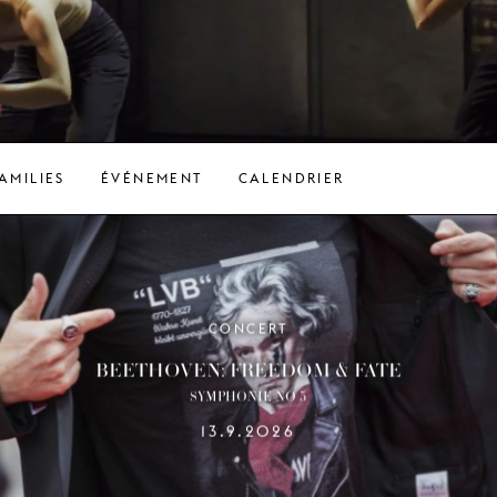
FAMILIES
ÉVÉNEMENT
CALENDRIER
CONCERT
BEETHOVEN: FREEDOM & FATE
SYMPHONIE NO 5
13.9.2026