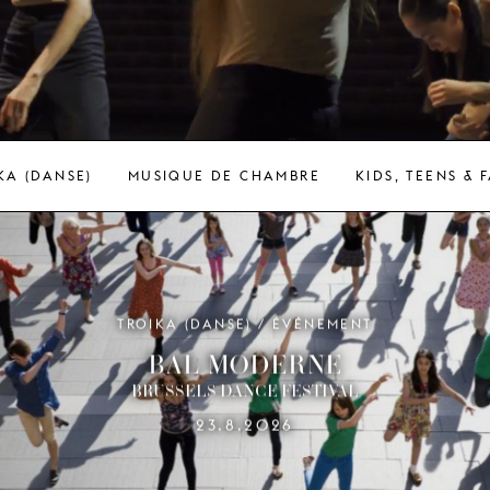
KA (DANSE)
MUSIQUE DE CHAMBRE
KIDS, TEENS & 
TROIKA (DANSE) / ÉVÉNEMENT
BAL MODERNE
BRUSSELS DANCE FESTIVAL
23.8.2026