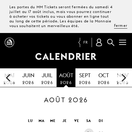
Les portes du MM Tickets seront fermées du samedi 4
juillet au 17 août inclus, mais vous pourrez continuer
à acheter vos tickets ou vous abonner en ligne tout
au long de cette période. Les équipes de la Monnaie
Fermer
vous souhaitent un merveilleux été.
FR
CALENDRIER
PROGRAMME
MAI
JUIN
JUIL
AOÛT
SEPT
OCT
NOV
MAGAZINE
2026
2026
2026
2026
2026
2026
2026
AOÛT 2026
TICKETS &
ABONNEMENTS
VOTRE
LU
MA
ME
JE
VE
SA
DI
VISITE