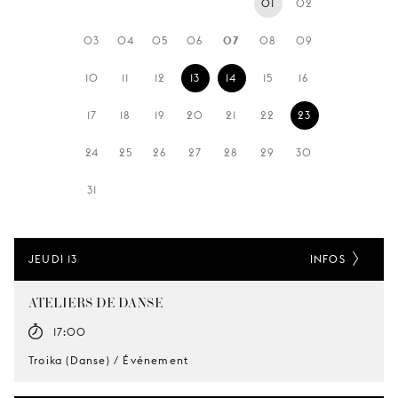
01
02
JEUNE
PUBLIC
03
04
05
06
07
08
09
LA
10
11
12
13
14
15
16
MONNAIE
17
18
19
20
21
22
23
NOUS
SOUTENIR
24
25
26
27
28
29
30
31
JEUDI 13
INFOS
ATELIERS DE DANSE
17:00
Troika (Danse) / Événement