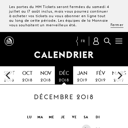
Les portes du MM Tickets seront fermées du samedi 4
juillet au 17 août inclus, mais vous pourrez continuer
à acheter vos tickets ou vous abonner en ligne tout
au long de cette période. Les équipes de la Monnaie
Fermer
vous souhaitent un merveilleux été.
FR
CALENDRIER
PROGRAMME
SEPT
OCT
NOV
DÉC
JAN
FÉV
MARS
MAGAZINE
2018
2018
2018
2018
2019
2019
2019
DÉCEMBRE 2018
TICKETS &
ABONNEMENTS
VOTRE
LU
MA
ME
JE
VE
SA
DI
VISITE