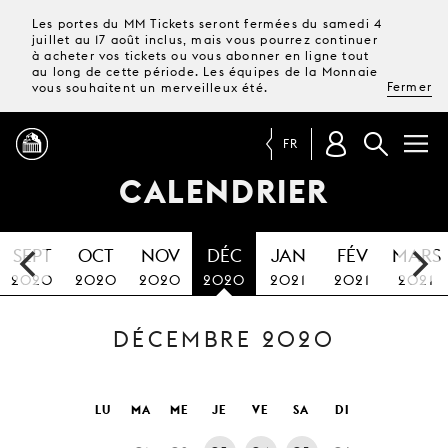
Les portes du MM Tickets seront fermées du samedi 4
juillet au 17 août inclus, mais vous pourrez continuer
à acheter vos tickets ou vous abonner en ligne tout
au long de cette période. Les équipes de la Monnaie
Fermer
vous souhaitent un merveilleux été.
FR
CALENDRIER
PROGRAMME
SEPT
OCT
NOV
DÉC
JAN
FÉV
MARS
MAGAZINE
2020
2020
2020
2020
2021
2021
2021
DÉCEMBRE 2020
TICKETS &
ABONNEMENTS
VOTRE
LU
MA
ME
JE
VE
SA
DI
VISITE