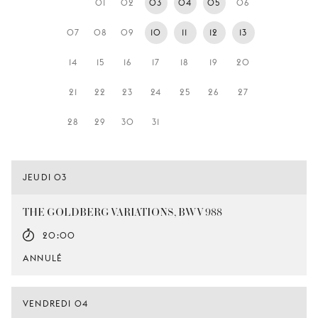
01
02
03
04
05
06
JEUNE
PUBLIC
07
08
09
10
11
12
13
LA
14
15
16
17
18
19
20
MONNAIE
21
22
23
24
25
26
27
NOUS
SOUTENIR
28
29
30
31
JEUDI 03
THE GOLDBERG VARIATIONS, BWV 988
20:00
ANNULÉ
VENDREDI 04