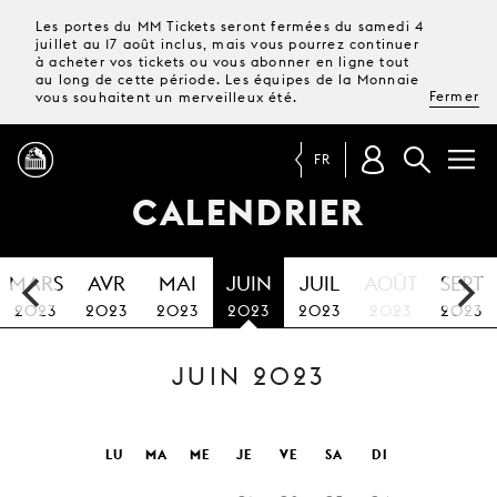
Les portes du MM Tickets seront fermées du samedi 4
juillet au 17 août inclus, mais vous pourrez continuer
à acheter vos tickets ou vous abonner en ligne tout
au long de cette période. Les équipes de la Monnaie
Fermer
vous souhaitent un merveilleux été.
FR
CALENDRIER
PROGRAMME
MARS
AVR
MAI
JUIN
JUIL
AOÛT
SEPT
MAGAZINE
2023
2023
2023
2023
2023
2023
2023
JUIN 2023
TICKETS &
ABONNEMENTS
VOTRE
LU
MA
ME
JE
VE
SA
DI
VISITE