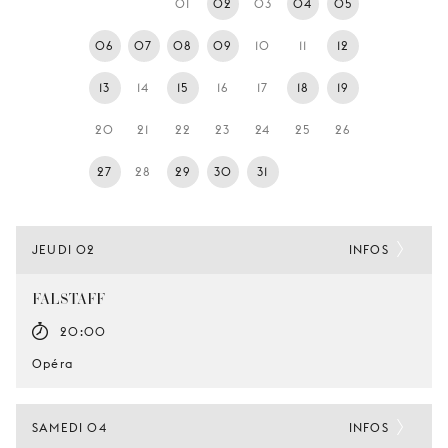
01
02
03
04
05
JEUNE
PUBLIC
06
07
08
09
10
11
12
LA
13
14
15
16
17
18
19
MONNAIE
20
21
22
23
24
25
26
NOUS
SOUTENIR
27
28
29
30
31
JEUDI 02
INFOS
FALSTAFF
20:00
Opéra
SAMEDI 04
INFOS