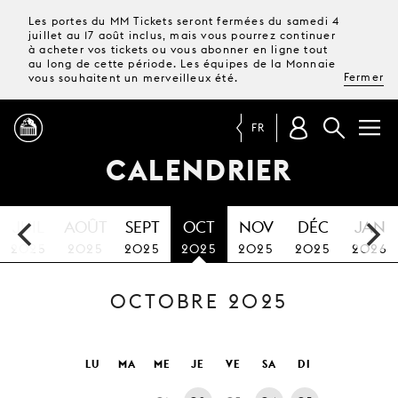
Les portes du MM Tickets seront fermées du samedi 4
juillet au 17 août inclus, mais vous pourrez continuer
à acheter vos tickets ou vous abonner en ligne tout
au long de cette période. Les équipes de la Monnaie
Fermer
vous souhaitent un merveilleux été.
FR
CALENDRIER
PROGRAMME
JUIL
AOÛT
SEPT
OCT
NOV
DÉC
JAN
MAGAZINE
2025
2025
2025
2025
2025
2025
2026
OCTOBRE 2025
TICKETS &
ABONNEMENTS
VOTRE
LU
MA
ME
JE
VE
SA
DI
VISITE