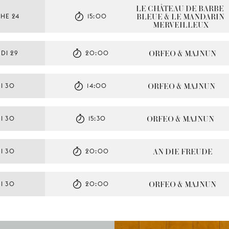
LE CHÂTEAU DE BARBE-
BLEUE & LE MANDARIN 
HE 24
15:00
MERVEILLEUX
ORFEO & MAJNUN
DI 29
20:00
ORFEO & MAJNUN
I 30
14:00
ORFEO & MAJNUN
I 30
15:30
AN DIE FREUDE
I 30
20:00
ORFEO & MAJNUN
I 30
20:00