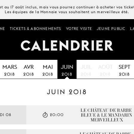
t au 17 août inclus, mais vous pourrez continuer à acheter vos tick
Les équipes de la Monnaie vous souhaitent un merveilleux été.
NE
TICKETS & ABONNEMENTS
VOTRE VISITE
JEUNE PUBLIC
L
CALENDRIER
MARS
AVR
MAI
JUIN
JUIL
AOÛT
SEPT
2018
2018
2018
2018
2018
2018
2018
JUIN 2018
LE CHÂTEAU DE BARBE-
BLEUE & LE MANDARIN 
DI 08
20:00
MERVEILLEUX