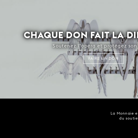
CHAQUE DON FAIT LA D
Soutenez l’opéra et protégez son 
FAIRE UN DON
La Monnaie es
du soutie