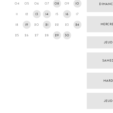
04
05
06
07
08
09
10
DIMANC
11
12
13
14
15
16
17
MERCRE
18
19
20
21
22
23
24
25
26
27
28
29
30
JEUDI
SAMED
MARDI
JEUDI