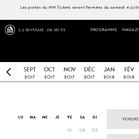
Les portes du MM Tickets seront fermées du samedi 4 juille
LA MONNAIE / DE MUNT
PROGRAMME
MAGAZI
AOÛT
SEPT
OCT
NOV
DÉC
JAN
FÉV
2017
2017
2017
2017
2017
2018
2018
LU
MA
ME
JE
VE
SA
DI
VENDRE
01
02
03