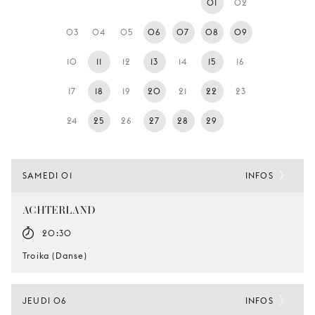
01
02
JEUNE
PUBLIC
03
04
05
06
07
08
09
LA
10
11
12
13
14
15
16
MONNAIE
17
18
19
20
21
22
23
NOUS
SOUTENIR
24
25
26
27
28
29
SAMEDI 01
INFOS
ACHTERLAND
20:30
Troika (Danse)
JEUDI 06
INFOS