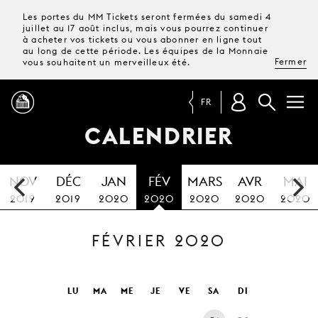
Les portes du MM Tickets seront fermées du samedi 4
juillet au 17 août inclus, mais vous pourrez continuer
à acheter vos tickets ou vous abonner en ligne tout
au long de cette période. Les équipes de la Monnaie
Fermer
vous souhaitent un merveilleux été.
FR
CALENDRIER
PROGRAMME
NOV
DÉC
JAN
FÉV
MARS
AVR
MAI
MAGAZINE
2019
2019
2020
2020
2020
2020
2020
FÉVRIER 2020
TICKETS &
ABONNEMENTS
VOTRE
LU
MA
ME
JE
VE
SA
DI
VISITE