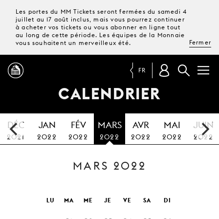
Les portes du MM Tickets seront fermées du samedi 4
juillet au 17 août inclus, mais vous pourrez continuer
à acheter vos tickets ou vous abonner en ligne tout
au long de cette période. Les équipes de la Monnaie
Fermer
vous souhaitent un merveilleux été.
FR
CALENDRIER
PROGRAMME
DÉC
JAN
FÉV
MARS
AVR
MAI
JUIN
MAGAZINE
2021
2022
2022
2022
2022
2022
2022
MARS 2022
TICKETS &
ABONNEMENTS
VOTRE
LU
MA
ME
JE
VE
SA
DI
VISITE