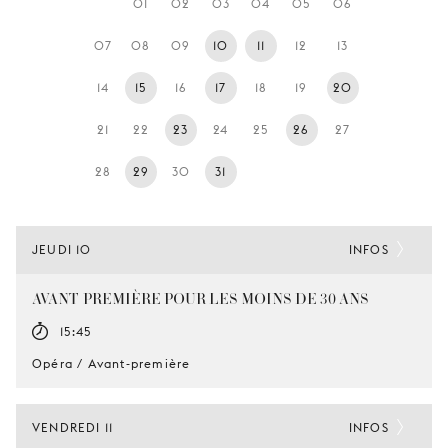
01
02
03
04
05
06
JEUNE
PUBLIC
07
08
09
10
11
12
13
LA
14
15
16
17
18
19
20
MONNAIE
21
22
23
24
25
26
27
NOUS
SOUTENIR
28
29
30
31
JEUDI 10
INFOS
AVANT-PREMIÈRE POUR LES MOINS DE 30 ANS
15:45
Opéra / Avant-première
VENDREDI 11
INFOS