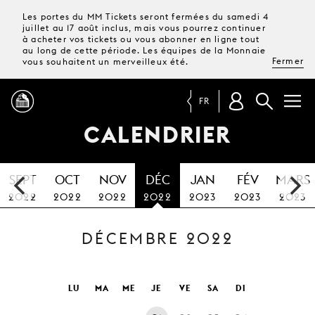
Les portes du MM Tickets seront fermées du samedi 4
juillet au 17 août inclus, mais vous pourrez continuer
à acheter vos tickets ou vous abonner en ligne tout
au long de cette période. Les équipes de la Monnaie
Fermer
vous souhaitent un merveilleux été.
FR
CALENDRIER
PROGRAMME
SEPT
OCT
NOV
DÉC
JAN
FÉV
MARS
MAGAZINE
2022
2022
2022
2022
2023
2023
2023
DÉCEMBRE 2022
TICKETS &
ABONNEMENTS
VOTRE
LU
MA
ME
JE
VE
SA
DI
VISITE