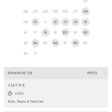
01
JEUNE
PUBLIC
02
03
04
05
06
07
08
LA
09
10
11
12
13
14
15
MONNAIE
16
17
18
19
20
21
22
NOUS
SOUTENIR
23
24
25
26
27
28
29
30
31
DIMANCHE 08
INFOS
SALT-ICE
11:00
Kids, Teens & Families