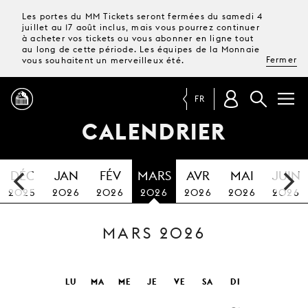
Les portes du MM Tickets seront fermées du samedi 4
juillet au 17 août inclus, mais vous pourrez continuer
à acheter vos tickets ou vous abonner en ligne tout
au long de cette période. Les équipes de la Monnaie
Fermer
vous souhaitent un merveilleux été.
FR
CALENDRIER
PROGRAMME
DÉC
JAN
FÉV
MARS
AVR
MAI
JUIN
MAGAZINE
2025
2026
2026
2026
2026
2026
2026
MARS 2026
TICKETS &
ABONNEMENTS
VOTRE
LU
MA
ME
JE
VE
SA
DI
VISITE