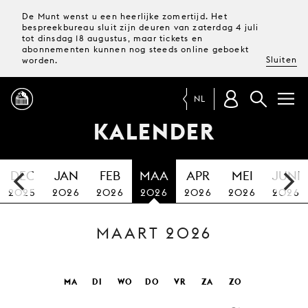
De Munt wenst u een heerlijke zomertijd. Het
bespreekbureau sluit zijn deuren van zaterdag 4 juli
tot dinsdag 18 augustus, maar tickets en
abonnementen kunnen nog steeds online geboekt
Sluiten
worden.
NL
KALENDER
PROGRAMMA
DEC
JAN
FEB
MAA
APR
MEI
JUNI
MAGAZINE
2025
2026
2026
2026
2026
2026
2026
MAART 2026
TICKETS &
ABONNEMENTEN
UW
MA
DI
WO
DO
VR
ZA
ZO
BEZOEK