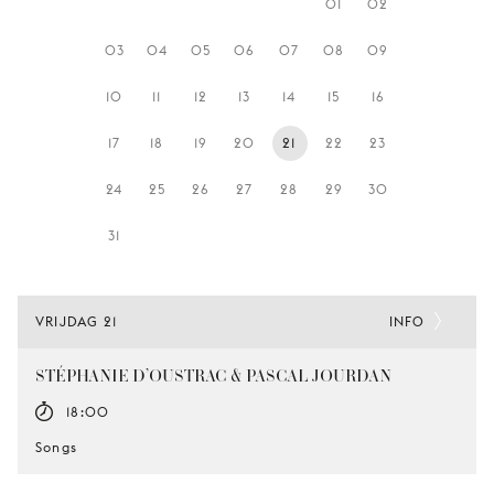
01
02
JONG
PUBLIEK
03
04
05
06
07
08
09
DE
10
11
12
13
14
15
16
MUNT
17
18
19
20
21
22
23
STEUN
ONS
24
25
26
27
28
29
30
31
VRIJDAG 21
INFO
STÉPHANIE D’OUSTRAC & PASCAL JOURDAN
18:00
Songs