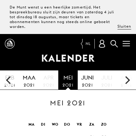
De Munt wenst u een heerlijke zomertijd. Het
bespreekbureau sluit zijn deuren van zaterdag 4 juli
tot dinsdag 18 augustus, maar tickets en
abonnementen kunnen nog steeds online geboekt
Sluiten
worden.
NL
KALENDER
PROGRAMMA
FEB
MAA
APR
MEI
JUNI
JULI
AUG
MAGAZINE
2021
2021
2021
2021
2021
2021
2021
MEI 2021
TICKETS &
ABONNEMENTEN
UW
MA
DI
WO
DO
VR
ZA
ZO
BEZOEK