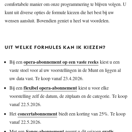
comfortabele manier om onze programmering te blijven volgen. U
JONG
PUBLIEK
kunt uit diverse opties de formule kiezen die het best bij uw
wensen aansluit. Bovendien geniet u heel wat voordelen.
DE
MUNT
STEUN
UIT WELKE FORMULES KAN IK KIEZEN?
ONS
opera-abonnement op een vaste reeks
Bij een
kiest u een
vaste stoel voor al uw voorstellingen in de Munt en liggen al
uw data vast. Te koop vanaf 23.4.2026.
flexibel opera-abonnement
Bij een
kiest u voor elke
voorstelling zelf de datum, de zitplaats en de categorie. Te koop
vanaf 22.5.2026.
concertabonnement
Het
biedt een korting van 25%. Te koop
vanaf 22.5.2026.
Songs-abonnement
gratis
Met een
neemt u dit seizoen