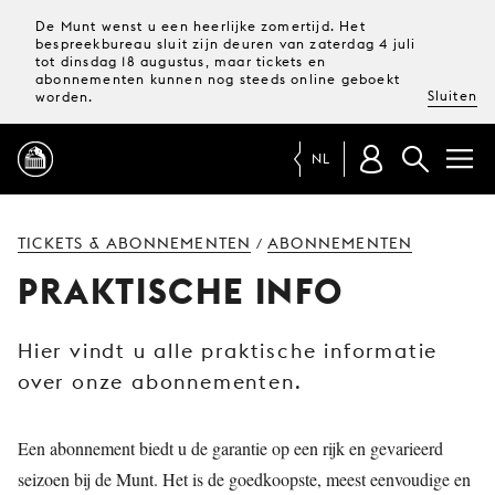
De Munt wenst u een heerlijke zomertijd. Het
bespreekbureau sluit zijn deuren van zaterdag 4 juli
tot dinsdag 18 augustus, maar tickets en
abonnementen kunnen nog steeds online geboekt
Sluiten
worden.
NL
PROGRAMMA
TICKETS & ABONNEMENTEN
ABONNEMENTEN
/
PRAKTISCHE INFO
MAGAZINE
Hier vindt u alle praktische informatie
TICKETS &
over onze abonnementen.
ABONNEMENTEN
UW
Een abonnement biedt u de garantie op een rijk en gevarieerd
BEZOEK
seizoen bij de Munt. Het is de goedkoopste, meest eenvoudige en