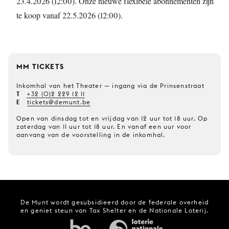
23.4.2026 (12:00). Onze nieuwe flexibele abonnementen zijn
te koop vanaf 22.5.2026 (12:00).
MM TICKETS
Inkomhal van het Theater — ingang via de Prinsenstraat
T
+32 (0)2 229 12 11
E
tickets@demunt.be
Open van dinsdag tot en vrijdag van 12 uur tot 18 uur. Op
zaterdag van 11 uur tot 18 uur. En vanaf een uur voor
aanvang van de voorstelling in de inkomhal.
De Munt wordt gesubsidieerd door de federale overheid
en geniet steun van Tax Shelter en de Nationale Loterij.