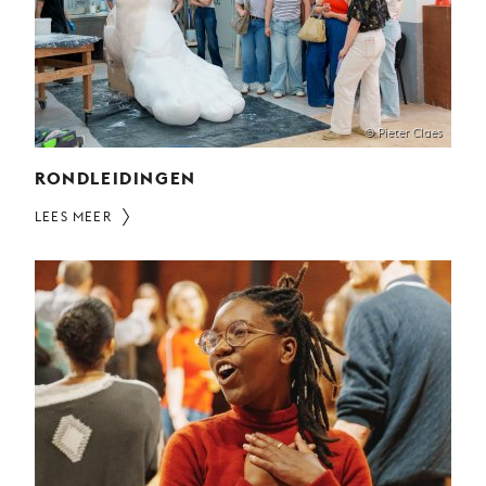
JONG
PUBLIEK
DE
MUNT
© Pieter Claes
STEUN
ONS
RONDLEIDINGEN
LEES MEER