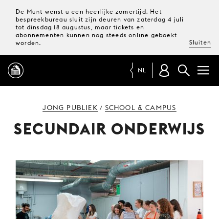
De Munt wenst u een heerlijke zomertijd. Het
bespreekbureau sluit zijn deuren van zaterdag 4 juli
tot dinsdag 18 augustus, maar tickets en
abonnementen kunnen nog steeds online geboekt
Sluiten
worden.
NL
PROGRAMMA
JONG PUBLIEK
SCHOOL & CAMPUS
/
SECUNDAIR ONDERWIJS
MAGAZINE
TICKETS &
ABONNEMENTEN
UW
BEZOEK