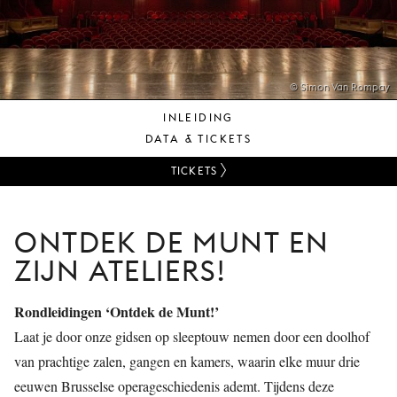
JONG
PUBLIEK
DE
MUNT
© Simon Van Rompay
INLEIDING
STEUN
DATA & TICKETS
ONS
TICKETS
ONTDEK DE MUNT EN
ZIJN ATELIERS!
Rondleidingen ‘Ontdek de Munt!’
Laat je door onze gidsen op sleeptouw nemen door een doolhof
van prachtige zalen, gangen en kamers, waarin elke muur drie
eeuwen Brusselse operageschiedenis ademt. Tijdens deze