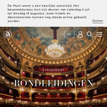
De Munt wenst u een heerlijke zomertijd. Het
bespreekbureau sluit zijn deuren van zaterdag 4 juli
tot dinsdag 18 augustus, maar tickets en
abonnementen kunnen nog steeds online geboekt
Sluiten
worden.
NL
PROGRAMMA
MAGAZINE
EVENEMENT
RONDLEIDINGEN
TICKETS &
ABONNEMENTEN
UW
BEZOEK